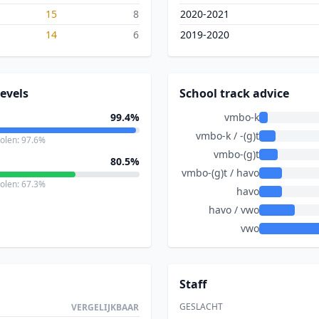
15
8
2020-2021
14
6
2019-2020
evels
School track advice
99.4%
vmbo-k
vmbo-k / -(g)t
holen: 97.6%
vmbo-(g)t
80.5%
vmbo-(g)t / havo
holen: 67.3%
havo
havo / vwo
vwo
Staff
GESLACHT
VERGELIJKBAAR