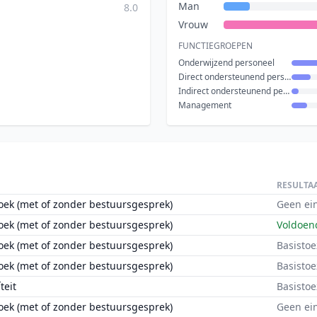
Man
8.0
Vrouw
FUNCTIEGROEPEN
Onderwijzend personeel
Direct ondersteunend personeel
Indirect ondersteunend personeel
Management
RESULTA
oek (met of zonder bestuursgesprek)
Geen ei
oek (met of zonder bestuursgesprek)
Voldoen
oek (met of zonder bestuursgesprek)
Basistoe
oek (met of zonder bestuursgesprek)
Basistoe
teit
Basistoe
oek (met of zonder bestuursgesprek)
Geen ei