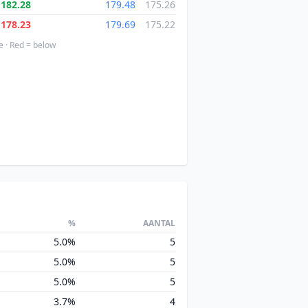
182.28
179.48
175.26
178.23
179.69
175.22
e · Red = below
%
AANTAL
5.0%
5
5.0%
5
5.0%
5
3.7%
4