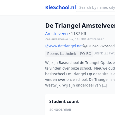
KieSchool.nl
De Triangel Amstelvee
Amstelveen
· 1187 KR
Zeelandiahoeve 5-7, 1187KR, Amstelveen
www.detriangel.net
0206453825
ad
BRIN: 23TW
Rooms-Katholiek
PO-BO
Wij zijn Basisschool de Triangel Op deze 
te vinden over onze school. Nieuwe oud
basisschool De Triangel Op deze site is a
vinden over onze school. De Triangel is 
Westwijk. Wij zijn onderdeel van […]
Student count
SCHOOL YEAR