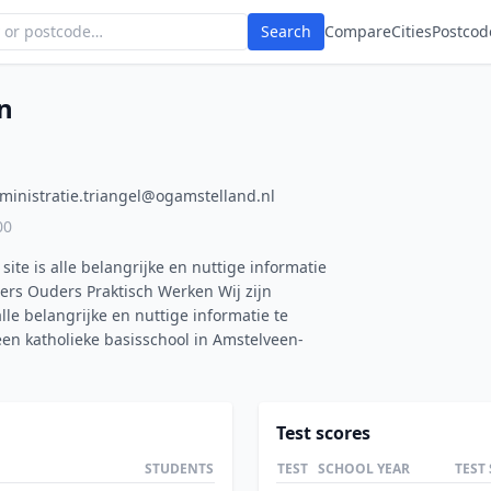
Search
Compare
Cities
Postcod
n
ministratie.triangel@ogamstelland.nl
00
site is alle belangrijke en nuttige informatie
ers Ouders Praktisch Werken Wij zijn
lle belangrijke en nuttige informatie te
een katholieke basisschool in Amstelveen-
Test scores
STUDENTS
TEST
SCHOOL YEAR
TEST