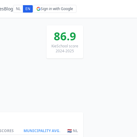
es
Blog
NL
EN
Sign in with Google
86.9
KieSchool score
2024-2025
 SCORES
MUNICIPALITY AVG.
🇳🇱 NL