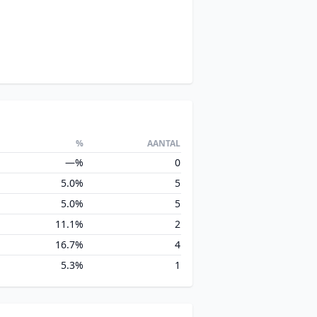
%
AANTAL
—%
0
5.0%
5
5.0%
5
11.1%
2
16.7%
4
5.3%
1