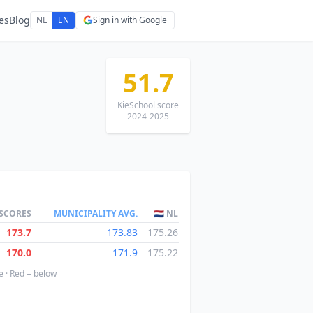
es
Blog
NL
EN
Sign in with Google
51.7
KieSchool score
2024-2025
 SCORES
MUNICIPALITY AVG.
🇳🇱 NL
173.7
173.83
175.26
170.0
171.9
175.22
e · Red = below