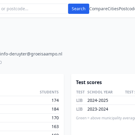
Search
Compare
Cities
Postcod
info-deruyter@groeisaampo.nl
0
Test scores
STUDENTS
TEST
SCHOOL YEAR
TEST
174
LIB
2024-2025
184
LIB
2023-2024
170
Green = above municipality averag
163