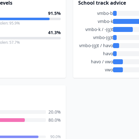
evels
School track advice
91.5%
vmbo-b
vmbo-k
holen: 95.9%
vmbo-k / -(g)t
41.3%
vmbo-(g)t
holen: 57.7%
vmbo-(g)t / havo
havo
havo / vwo
vwo
20.0%
80.0%
90.0%