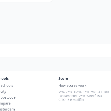
hools
Score
l schools
How scores work
 city
VWO 25% · HAVO 15% · VMBO-T 10%
Fundamenteel 25% · Streef 15%
 postcode
CITO 15% modifier
mpare
sterdam