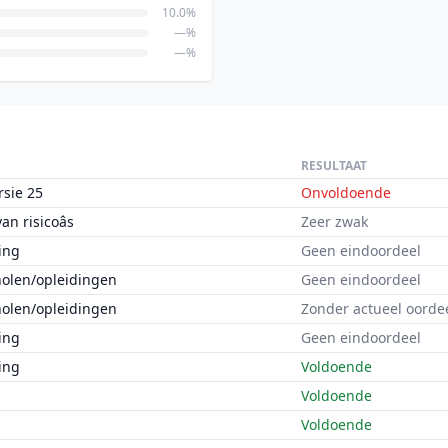
10.0%
—%
—%
RESULTAAT
rsie 25
Onvoldoende
n risicoâs
Zeer zwak
ing
Geen eindoordeel
holen/opleidingen
Geen eindoordeel
holen/opleidingen
Zonder actueel oorde
ing
Geen eindoordeel
ing
Voldoende
Voldoende
Voldoende