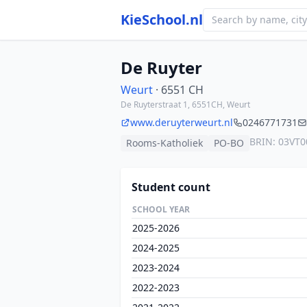
KieSchool.nl
De Ruyter
Weurt
· 6551 CH
De Ruyterstraat 1, 6551CH, Weurt
www.deruyterweurt.nl
0246771731
BRIN: 03VT0
Rooms-Katholiek
PO-BO
Student count
SCHOOL YEAR
2025-2026
2024-2025
2023-2024
2022-2023