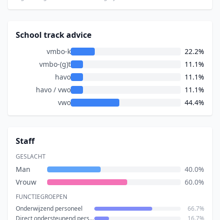
School track advice
vmbo-k
22.2%
vmbo-(g)t
11.1%
havo
11.1%
havo / vwo
11.1%
vwo
44.4%
Staff
GESLACHT
Man
40.0%
Vrouw
60.0%
FUNCTIEGROEPEN
Onderwijzend personeel
66.7%
Direct ondersteunend personeel
16.7%