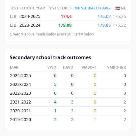
TEST
SCHOOL YEAR
TEST SCORES
MUNICIPALITY AVG.
🇳🇱 NL
LIB
2024-2025
174.4
176.02
175.26
LIB
2023-2024
179.89
178.85
175.22
Green = above municipality average · Red = below
Secondary school track outcomes
JAAR
VWO
HAVO
VMBO-T
VMBO-B/K
2024-2025
0
0
0
0
2023-2024
5
0
0
0
2022-2023
0
0
0
0
2021-2022
4
3
0
2
2020-2021
1
2
0
2
2019-2020
2
2
1
2