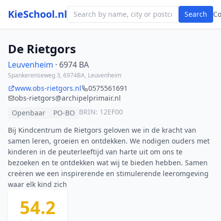
KieSchool.nl
Search
C
De Rietgors
Leuvenheim
· 6974 BA
Spankerenseweg 3, 6974BA, Leuvenheim
www.obs-rietgors.nl
0575561691
obs-rietgors@archipelprimair.nl
BRIN: 12EF00
Openbaar
PO-BO
Bij Kindcentrum de Rietgors geloven we in de kracht van
samen leren, groeien en ontdekken. We nodigen ouders met
kinderen in de peuterleeftijd van harte uit om ons te
bezoeken en te ontdekken wat wij te bieden hebben. Samen
creëren we een inspirerende en stimulerende leeromgeving
waar elk kind zich
54.2