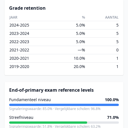
Grade retention
JAAR
%
AANTAL
2024-2025
5.0%
5
2023-2024
5.0%
5
2022-2023
5.0%
5
2021-2022
—%
0
2020-2021
10.0%
1
2019-2020
20.0%
1
End-of-primary exam reference levels
Fundamenteel niveau
100.0%
Signaleringswaarde: 85.0% · Vergelijkbare scholen: 96.8%
Streefniveau
71.0%
Signaleringswaarde: 51.8% · Vergelijkbare scholen: 63.2%