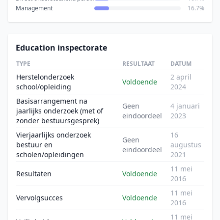
Management
16.7%
Education inspectorate
TYPE
RESULTAAT
DATUM
Herstelonderzoek
2 april
Voldoende
school/opleiding
2024
Basisarrangement na
Geen
4 januari
jaarlijks onderzoek (met of
eindoordeel
2023
zonder bestuursgesprek)
Vierjaarlijks onderzoek
16
Geen
bestuur en
augustus
eindoordeel
scholen/opleidingen
2021
11 mei
Resultaten
Voldoende
2016
11 mei
Vervolgsucces
Voldoende
2016
11 mei