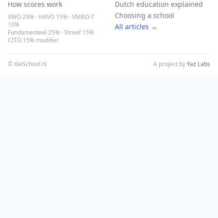
How scores work
Dutch education explained
Choosing a school
VWO 25% · HAVO 15% · VMBO-T
10%
All articles →
Fundamenteel 25% · Streef 15%
CITO 15% modifier
© KieSchool.nl
A project by
Yaz Labs