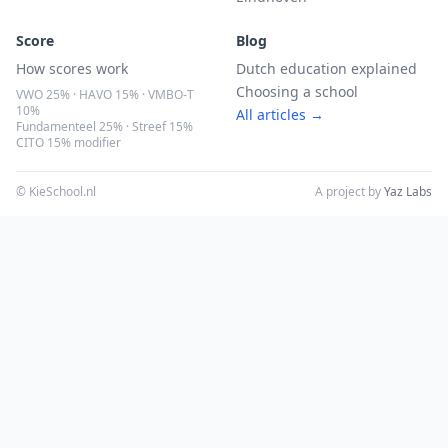
Score
Blog
How scores work
Dutch education explained
Choosing a school
VWO 25% · HAVO 15% · VMBO-T
10%
All articles →
Fundamenteel 25% · Streef 15%
CITO 15% modifier
© KieSchool.nl
A project by
Yaz Labs