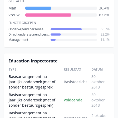
GESLACHT
Man
36.4%
Vrouw
63.6%
FUNCTIEGROEPEN
Onderwijzend personeel
66.7%
Direct ondersteunend personeel
22.2%
Management
11.1%
Education inspectorate
TYPE
RESULTAAT
DATUM
Basisarrangement na
30
jaarlijks onderzoek (met of
Basistoezicht
oktober
zonder bestuursgesprek)
2013
Basisarrangement na
30
jaarlijks onderzoek (met of
Voldoende
oktober
zonder bestuursgesprek)
2013
Basisarrangement na
2 oktober