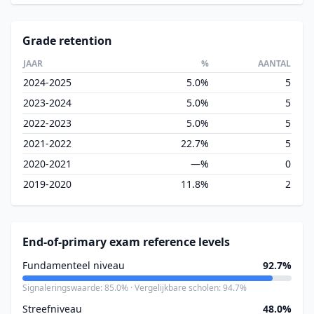
Grade retention
JAAR
%
AANTAL
2024-2025
5.0%
5
2023-2024
5.0%
5
2022-2023
5.0%
5
2021-2022
22.7%
5
2020-2021
—%
0
2019-2020
11.8%
2
End-of-primary exam reference levels
Fundamenteel niveau
92.7%
Signaleringswaarde: 85.0% · Vergelijkbare scholen: 94.7%
Streefniveau
48.0%