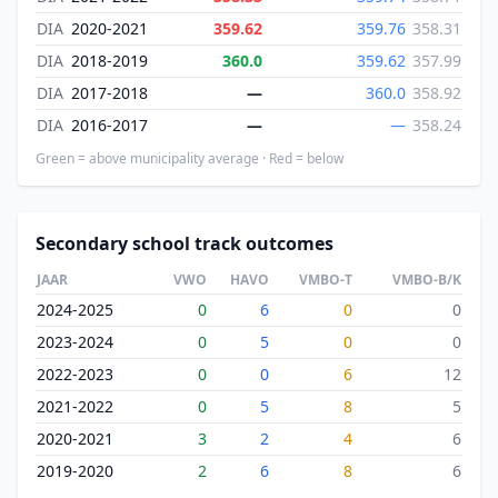
DIA
2020-2021
359.62
359.76
358.31
DIA
2018-2019
360.0
359.62
357.99
DIA
2017-2018
—
360.0
358.92
DIA
2016-2017
—
—
358.24
Green = above municipality average · Red = below
Secondary school track outcomes
JAAR
VWO
HAVO
VMBO-T
VMBO-B/K
2024-2025
0
6
0
0
2023-2024
0
5
0
0
2022-2023
0
0
6
12
2021-2022
0
5
8
5
2020-2021
3
2
4
6
2019-2020
2
6
8
6