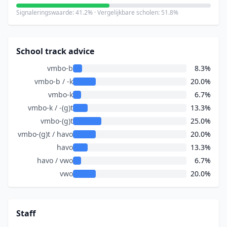
Signaleringswaarde: 41.2% · Vergelijkbare scholen: 51.8%
School track advice
vmbo-b
8.3%
vmbo-b / -k
20.0%
vmbo-k
6.7%
vmbo-k / -(g)t
13.3%
vmbo-(g)t
25.0%
vmbo-(g)t / havo
20.0%
havo
13.3%
havo / vwo
6.7%
vwo
20.0%
Staff