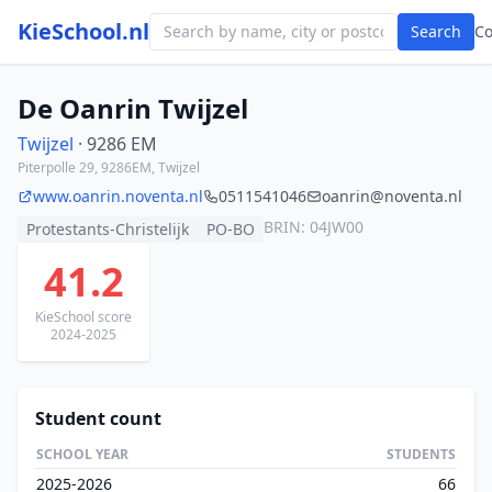
KieSchool.nl
Search
C
De Oanrin Twijzel
Twijzel
· 9286 EM
Piterpolle 29, 9286EM, Twijzel
www.oanrin.noventa.nl
0511541046
oanrin@noventa.nl
BRIN: 04JW00
Protestants-Christelijk
PO-BO
41.2
KieSchool score
2024-2025
Student count
SCHOOL YEAR
STUDENTS
2025-2026
66