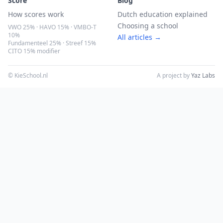
Score
Blog
How scores work
Dutch education explained
Choosing a school
VWO 25% · HAVO 15% · VMBO-T
10%
All articles →
Fundamenteel 25% · Streef 15%
CITO 15% modifier
© KieSchool.nl
A project by
Yaz Labs