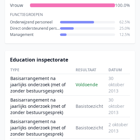
Vrouw
100.0%
FUNCTIEGROEPEN
Onderwijzend personeel
62.5%
Direct ondersteunend personeel
25.0%
Management
12.5%
Education inspectorate
TYPE
RESULTAAT
DATUM
Basisarrangement na
30
jaarlijks onderzoek (met of
Voldoende
oktober
zonder bestuursgesprek)
2013
Basisarrangement na
30
jaarlijks onderzoek (met of
Basistoezicht
oktober
zonder bestuursgesprek)
2013
Basisarrangement na
2 oktober
jaarlijks onderzoek (met of
Basistoezicht
2013
zonder bestuursgesprek)