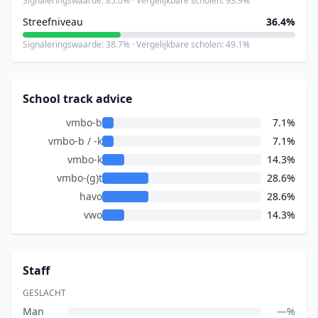
Signaleringswaarde: 85.0% · Vergelijkbare scholen: 93.9%
Streefniveau
36.4%
Signaleringswaarde: 38.7% · Vergelijkbare scholen: 49.1%
School track advice
vmbo-b
7.1%
vmbo-b / -k
7.1%
vmbo-k
14.3%
vmbo-(g)t
28.6%
havo
28.6%
vwo
14.3%
Staff
GESLACHT
Man
—%