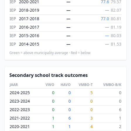
IEP
2020-2021
—
77.6
79.57
IEP
2018-2019
—
—
82.07
IEP
2017-2018
—
77.0
80.81
IEP
2016-2017
—
—
81.19
IEP
2015-2016
—
—
80.03
IEP
2014-2015
—
—
81.53
Green = above municipality average · Red = below
Secondary school track outcomes
JAAR
VWO
HAVO
VMBO-T
VMBO-B/K
2024-2025
0
0
5
0
2023-2024
0
0
0
0
2022-2023
0
0
0
6
2021-2022
1
6
3
1
2020-2021
1
1
4
2