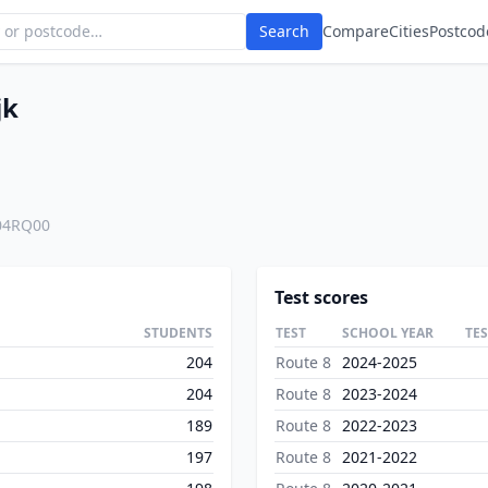
Search
Compare
Cities
Postcod
jk
04RQ00
Test scores
STUDENTS
TEST
SCHOOL YEAR
TE
204
Route 8
2024-2025
204
Route 8
2023-2024
189
Route 8
2022-2023
197
Route 8
2021-2022