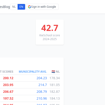
es
Blog
NL
EN
Sign in with Google
42.7
KieSchool score
2024-2025
ST SCORES
MUNICIPALITY AVG.
🇳🇱 NL
200.12
204.23
178.34
203.95
214.7
181.05
206.67
208.79
182.87
197.52
210.96
184.13