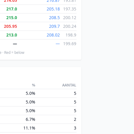
214.05
216.87
195.81
217.0
205.18
197.35
215.0
208.5
200.12
205.95
209.7
200.24
213.0
208.02
198.9
—
—
199.69
e · Red = below
%
AANTAL
5.0%
5
5.0%
5
5.0%
5
6.7%
2
11.1%
3