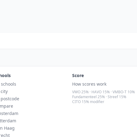
hools
Score
l schools
How scores work
 city
VWO 25% · HAVO 15% · VMBO-T 10%
Fundamenteel 25% · Streef 15%
 postcode
CITO 15% modifier
mpare
sterdam
tterdam
n Haag
recht