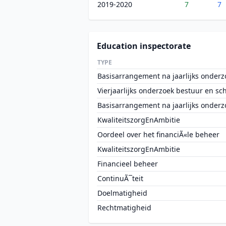
2019-2020
7
7
Education inspectorate
TYPE
Basisarrangement na jaarlijks onderz
Vierjaarlijks onderzoek bestuur en sc
Basisarrangement na jaarlijks onderz
KwaliteitszorgEnAmbitie
Oordeel over het financiÃ«le beheer
KwaliteitszorgEnAmbitie
Financieel beheer
ContinuÃ¯teit
Doelmatigheid
Rechtmatigheid