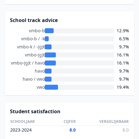
School track advice
vmbo-b
12.9%
vmbo-b / -k
6.5%
vmbo-k / -(g)t
9.7%
vmbo-(g)t
16.1%
vmbo-(g)t / havo
16.1%
havo
9.7%
havo / vwo
9.7%
vwo
19.4%
Student satisfaction
SCHOOLJAAR
CIJFER
VERGELIJKBAAR
2023-2024
8.0
8.0