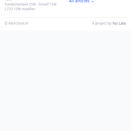
All articles →
Fundamenteel 25% · Streef 15%
CITO 15% modifier
© KieSchool.nl
A project by
Yaz Labs