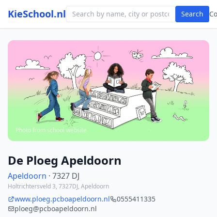
KieSchool.nl
Search
C
Photo from school website
De Ploeg Apeldoorn
Apeldoorn
· 7327 DJ
Holtrichtersveld 3, 7327DJ, Apeldoorn
www.ploeg.pcboapeldoorn.nl
0555411335
ploeg@pcboapeldoorn.nl