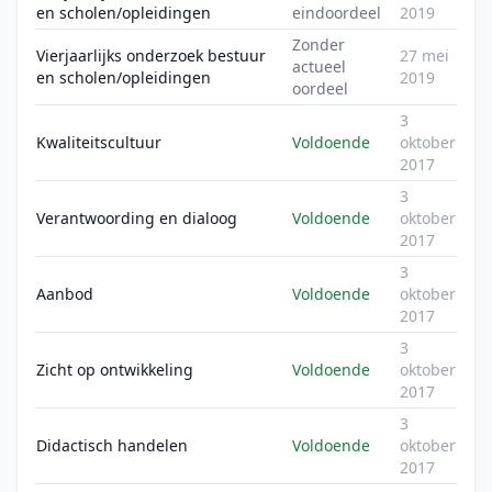
en scholen/opleidingen
eindoordeel
2019
Zonder
Vierjaarlijks onderzoek bestuur
27 mei
actueel
en scholen/opleidingen
2019
oordeel
3
Kwaliteitscultuur
Voldoende
oktober
2017
3
Verantwoording en dialoog
Voldoende
oktober
2017
3
Aanbod
Voldoende
oktober
2017
3
Zicht op ontwikkeling
Voldoende
oktober
2017
3
Didactisch handelen
Voldoende
oktober
2017