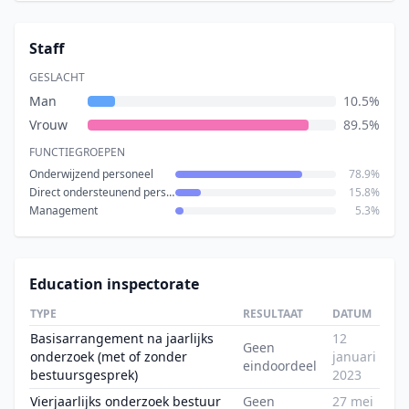
Staff
GESLACHT
Man
10.5%
Vrouw
89.5%
FUNCTIEGROEPEN
Onderwijzend personeel
78.9%
Direct ondersteunend personeel
15.8%
Management
5.3%
Education inspectorate
TYPE
RESULTAAT
DATUM
Basisarrangement na jaarlijks
12
Geen
onderzoek (met of zonder
januari
eindoordeel
bestuursgesprek)
2023
Vierjaarlijks onderzoek bestuur
Geen
27 mei