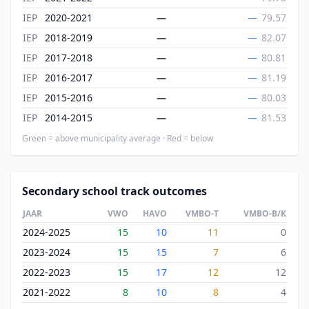
IEP
2020-2021
—
—
79.57
IEP
2018-2019
—
—
82.07
IEP
2017-2018
—
—
80.81
IEP
2016-2017
—
—
81.19
IEP
2015-2016
—
—
80.03
IEP
2014-2015
—
—
81.53
Green = above municipality average · Red = below
Secondary school track outcomes
JAAR
VWO
HAVO
VMBO-T
VMBO-B/K
2024-2025
15
10
11
0
2023-2024
15
15
7
6
2022-2023
15
17
12
12
2021-2022
8
10
8
4