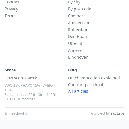
Contact
By city
Privacy
By postcode
Terms
Compare
Amsterdam
Rotterdam
Den Haag
Utrecht
Almere
Eindhoven
Score
Blog
How scores work
Dutch education explained
Choosing a school
VWO 25% · HAVO 15% · VMBO-T
10%
All articles →
Fundamenteel 25% · Streef 15%
CITO 15% modifier
© KieSchool.nl
A project by
Yaz Labs