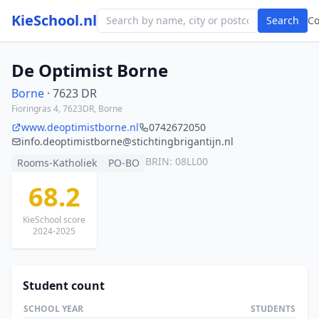
KieSchool.nl
Search
C
De Optimist Borne
Borne
· 7623 DR
Fioringras 4, 7623DR, Borne
www.deoptimistborne.nl
0742672050
info.deoptimistborne@stichtingbrigantijn.nl
BRIN: 08LL00
Rooms-Katholiek
PO-BO
68.2
KieSchool score
2024-2025
Student count
SCHOOL YEAR
STUDENTS