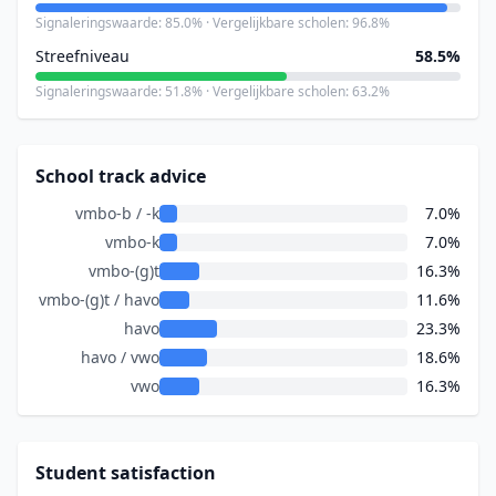
Signaleringswaarde: 85.0% · Vergelijkbare scholen: 96.8%
Streefniveau
58.5%
Signaleringswaarde: 51.8% · Vergelijkbare scholen: 63.2%
School track advice
vmbo-b / -k
7.0%
vmbo-k
7.0%
vmbo-(g)t
16.3%
vmbo-(g)t / havo
11.6%
havo
23.3%
havo / vwo
18.6%
vwo
16.3%
Student satisfaction