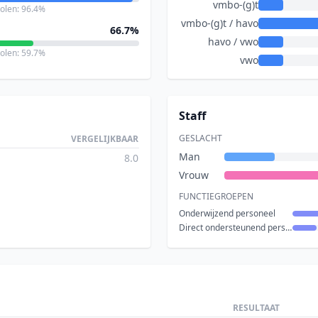
vmbo-(g)t
holen: 96.4%
vmbo-(g)t / havo
66.7%
havo / vwo
holen: 59.7%
vwo
Staff
GESLACHT
VERGELIJKBAAR
Man
8.0
Vrouw
FUNCTIEGROEPEN
Onderwijzend personeel
Direct ondersteunend personeel
RESULTAAT