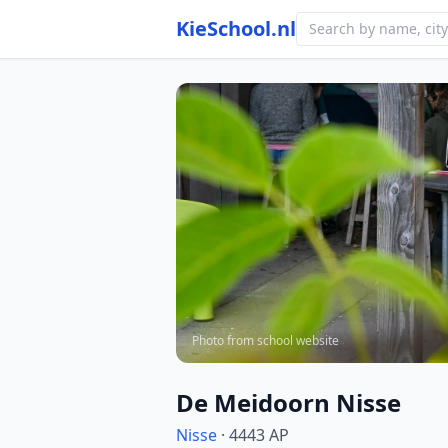
KieSchool.nl
Photo from school website
De Meidoorn Nisse
Nisse
· 4443 AP