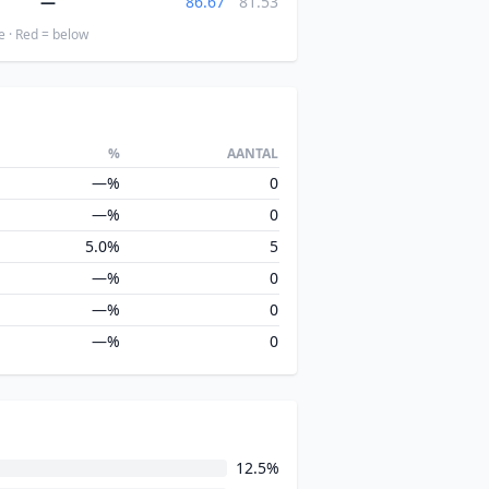
—
86.67
81.53
e · Red = below
%
AANTAL
—%
0
—%
0
5.0%
5
—%
0
—%
0
—%
0
12.5%