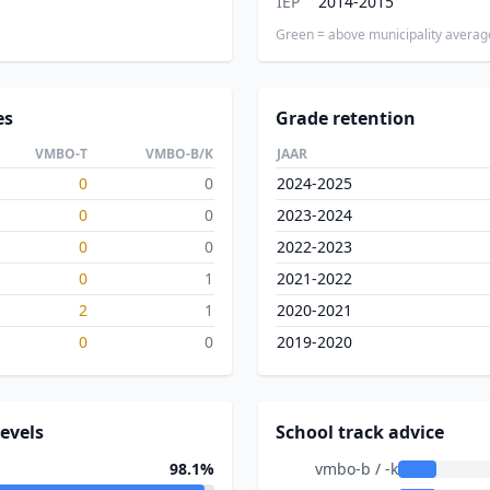
IEP
2014-2015
Green = above municipality averag
es
Grade retention
VMBO-T
VMBO-B/K
JAAR
0
0
2024-2025
0
0
2023-2024
0
0
2022-2023
0
1
2021-2022
2
1
2020-2021
0
0
2019-2020
evels
School track advice
98.1%
vmbo-b / -k