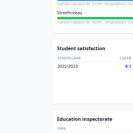
Signaleringswaarde: 85.0% · Vergelijkbare sc
Streefniveau
Signaleringswaarde: 48.6% · Vergelijkbare sc
Student satisfaction
SCHOOLJAAR
CIJFER
2022-2023
8.1
Education inspectorate
TYPE