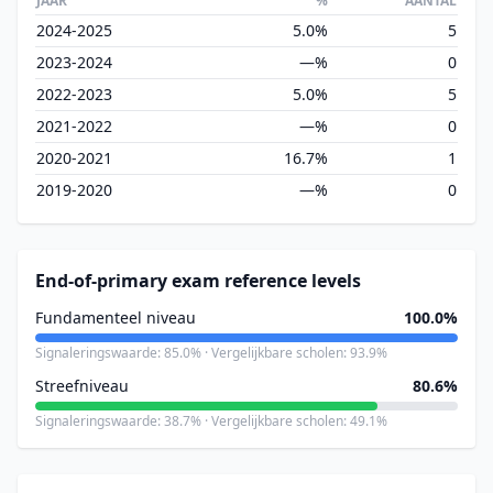
JAAR
%
AANTAL
2024-2025
5.0%
5
2023-2024
—%
0
2022-2023
5.0%
5
2021-2022
—%
0
2020-2021
16.7%
1
2019-2020
—%
0
End-of-primary exam reference levels
Fundamenteel niveau
100.0%
Signaleringswaarde: 85.0% · Vergelijkbare scholen: 93.9%
Streefniveau
80.6%
Signaleringswaarde: 38.7% · Vergelijkbare scholen: 49.1%