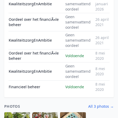
KwaliteitszorgEnAmbitie
samenvattend
januari
oordeel
2026
Geen
Oordeel over het financiÃ«le
26 april
samenvattend
beheer
2021
oordeel
Geen
26 april
KwaliteitszorgEnAmbitie
samenvattend
2021
oordeel
Oordeel over het financiÃ«le
8 mei
Voldoende
beheer
2020
Geen
8 mei
KwaliteitszorgEnAmbitie
samenvattend
2020
oordeel
8 mei
Financieel beheer
Voldoende
2020
PHOTOS
All 3 photos →