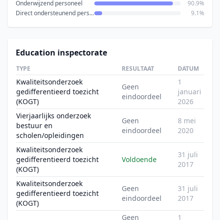
Onderwijzend personeel
90.9%
Direct ondersteunend personeel
9.1%
Education inspectorate
TYPE
RESULTAAT
DATUM
Kwaliteitsonderzoek
1
Geen
gedifferentieerd toezicht
januari
eindoordeel
(KOGT)
2026
Vierjaarlijks onderzoek
Geen
8 mei
bestuur en
eindoordeel
2020
scholen/opleidingen
Kwaliteitsonderzoek
31 juli
gedifferentieerd toezicht
Voldoende
2017
(KOGT)
Kwaliteitsonderzoek
Geen
31 juli
gedifferentieerd toezicht
eindoordeel
2017
(KOGT)
Geen
1