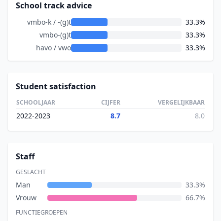
School track advice
vmbo-k / -(g)t
33.3%
vmbo-(g)t
33.3%
havo / vwo
33.3%
Student satisfaction
SCHOOLJAAR
CIJFER
VERGELIJKBAAR
2022-2023
8.7
8.0
Staff
GESLACHT
Man
33.3%
Vrouw
66.7%
FUNCTIEGROEPEN