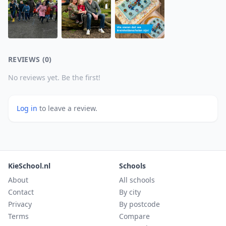
REVIEWS (0)
No reviews yet. Be the first!
Log in
to leave a review.
KieSchool.nl
Schools
About
All schools
Contact
By city
Privacy
By postcode
Terms
Compare