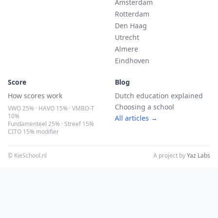
Amsterdam
Rotterdam
Den Haag
Utrecht
Almere
Eindhoven
Score
Blog
How scores work
Dutch education explained
Choosing a school
VWO 25% · HAVO 15% · VMBO-T
10%
All articles →
Fundamenteel 25% · Streef 15%
CITO 15% modifier
© KieSchool.nl
A project by
Yaz Labs