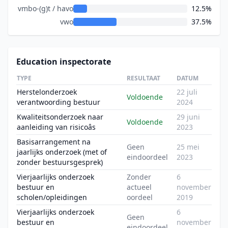
vmbo-(g)t / havo
12.5%
vwo
37.5%
Education inspectorate
TYPE
RESULTAAT
DATUM
Herstelonderzoek
22 juli
Voldoende
verantwoording bestuur
2024
Kwaliteitsonderzoek naar
29 juni
Voldoende
aanleiding van risicoâs
2023
Basisarrangement na
Geen
25 mei
jaarlijks onderzoek (met of
eindoordeel
2023
zonder bestuursgesprek)
Vierjaarlijks onderzoek
Zonder
6
bestuur en
actueel
november
scholen/opleidingen
oordeel
2019
Vierjaarlijks onderzoek
6
Geen
bestuur en
november
eindoordeel