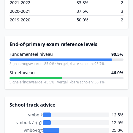
2021-2022
33.3%
2
2020-2021
37.5%
3
2019-2020
50.0%
2
End-of-primary exam reference levels
Fundamenteel niveau
90.5%
Signaleringswaarde: 85.0% · Vergelijkbare scholen: 95.7%
Streefniveau
46.0%
Signaleringswaarde: 45.5% · Vergelijkbare scholen: 56.1%
School track advice
vmbo-k
12.5%
vmbo-k / -(g)t
12.5%
vmbo-(g)t
25.0%