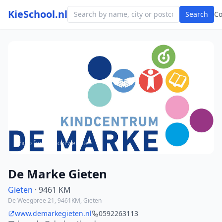
KieSchool.nl
Search
C
Photo from school website
De Marke Gieten
Gieten
· 9461 KM
De Weegbree 21, 9461KM, Gieten
www.demarkegieten.nl
0592263113