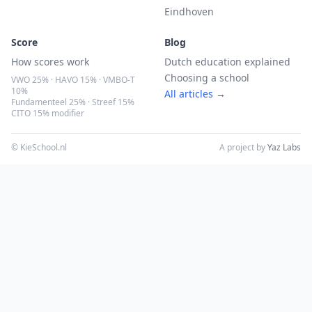
Eindhoven
Score
Blog
How scores work
Dutch education explained
Choosing a school
VWO 25% · HAVO 15% · VMBO-T
10%
All articles →
Fundamenteel 25% · Streef 15%
CITO 15% modifier
© KieSchool.nl
A project by
Yaz Labs