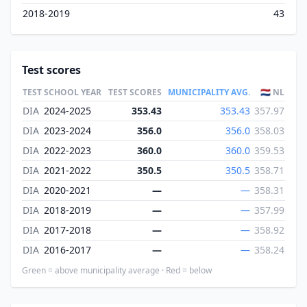
2018-2019
43
Test scores
TEST
SCHOOL YEAR
TEST SCORES
MUNICIPALITY AVG.
🇳🇱 NL
DIA
2024-2025
353.43
353.43
357.97
DIA
2023-2024
356.0
356.0
358.03
DIA
2022-2023
360.0
360.0
359.53
DIA
2021-2022
350.5
350.5
358.71
DIA
2020-2021
—
—
358.31
DIA
2018-2019
—
—
357.99
DIA
2017-2018
—
—
358.92
DIA
2016-2017
—
—
358.24
Green = above municipality average · Red = below