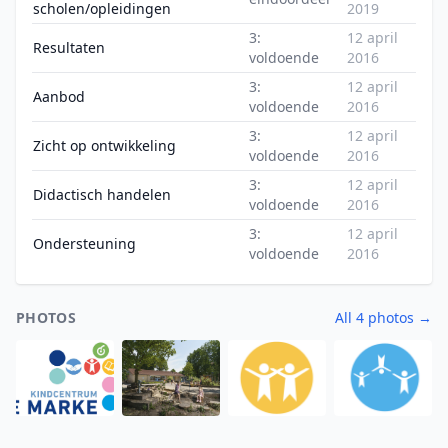
scholen/opleidingen
2019
3:
12 april
Resultaten
voldoende
2016
3:
12 april
Aanbod
voldoende
2016
3:
12 april
Zicht op ontwikkeling
voldoende
2016
3:
12 april
Didactisch handelen
voldoende
2016
3:
12 april
Ondersteuning
voldoende
2016
PHOTOS
All 4 photos →