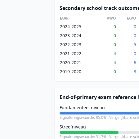
Secondary school track outcom
JAAR
VWO
HAVO
2024-2025
0
0
2023-2024
0
0
2022-2023
0
5
2021-2022
4
0
2020-2021
4
6
2019-2020
0
3
End-of-primary exam reference l
Fundamenteel niveau
Signaleringswaarde: 85.0% · Vergelijkbare sc
Streefniveau
Signaleringswaarde: 31.7% · Vergelijkbare sc