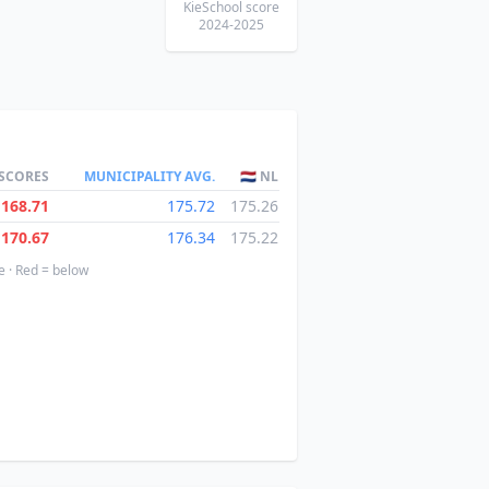
KieSchool score
2024-2025
 SCORES
MUNICIPALITY AVG.
🇳🇱 NL
168.71
175.72
175.26
170.67
176.34
175.22
e · Red = below