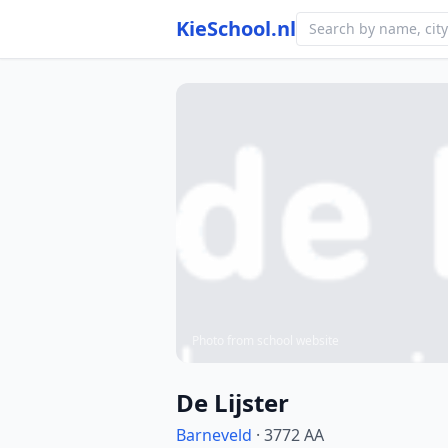
KieSchool.nl
Photo from school website
De Lijster
Barneveld
· 3772 AA