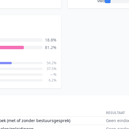
vwo
18.8%
81.2%
56.2%
37.5%
—%
6.2%
RESULTAAT
oek (met of zonder bestuursgesprek)
Geen eindo
holen/opleidingen
Geen eindo