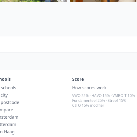
hools
Score
l schools
How scores work
 city
VWO 25% · HAVO 15% · VMBO-T 10%
Fundamenteel 25% · Streef 15%
 postcode
CITO 15% modifier
mpare
sterdam
tterdam
n Haag