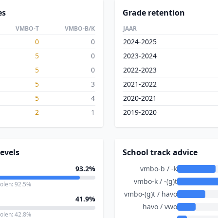
es
Grade retention
VMBO-T
VMBO-B/K
JAAR
0
0
2024-2025
5
0
2023-2024
5
0
2022-2023
5
3
2021-2022
5
4
2020-2021
2
1
2019-2020
evels
School track advice
93.2%
vmbo-b / -k
vmbo-k / -(g)t
holen: 92.5%
vmbo-(g)t / havo
41.9%
havo / vwo
holen: 42.8%