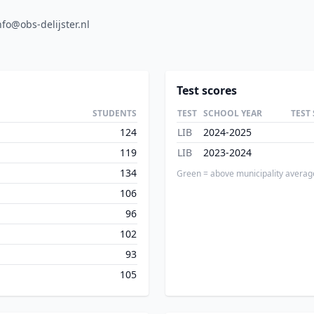
nfo@obs-delijster.nl
Test scores
STUDENTS
TEST
SCHOOL YEAR
TEST
124
LIB
2024-2025
119
LIB
2023-2024
134
Green = above municipality averag
106
96
102
93
105