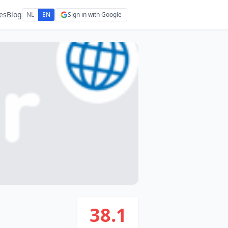
es
Blog
NL
EN
Sign in with Google
38.1