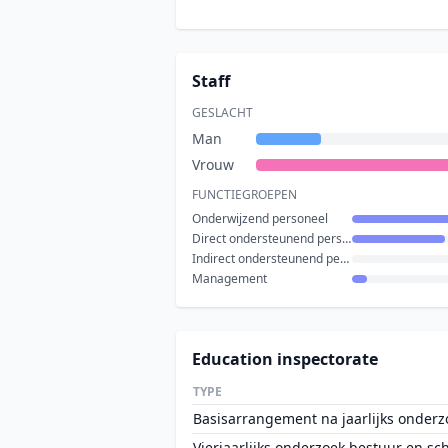
Staff
GESLACHT
Man
Vrouw
FUNCTIEGROEPEN
Onderwijzend personeel
Direct ondersteunend personeel
Indirect ondersteunend personeel
Management
Education inspectorate
TYPE
Basisarrangement na jaarlijks onderz
Vierjaarlijks onderzoek bestuur en sc