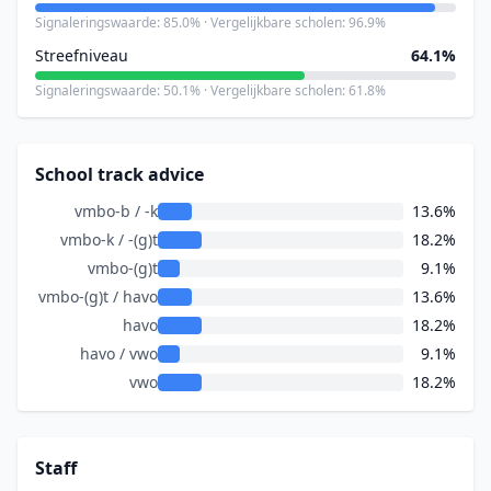
Signaleringswaarde: 85.0% · Vergelijkbare scholen: 96.9%
Streefniveau
64.1%
Signaleringswaarde: 50.1% · Vergelijkbare scholen: 61.8%
School track advice
vmbo-b / -k
13.6%
vmbo-k / -(g)t
18.2%
vmbo-(g)t
9.1%
vmbo-(g)t / havo
13.6%
havo
18.2%
havo / vwo
9.1%
vwo
18.2%
Staff