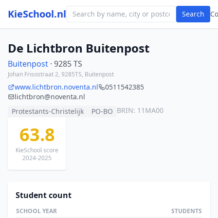
KieSchool.nl
Search
C
De Lichtbron Buitenpost
Buitenpost
· 9285 TS
Johan Frisostraat 2, 9285TS, Buitenpost
www.lichtbron.noventa.nl
0511542385
lichtbron@noventa.nl
BRIN: 11MA00
Protestants-Christelijk
PO-BO
63.8
KieSchool score
2024-2025
Student count
SCHOOL YEAR
STUDENTS