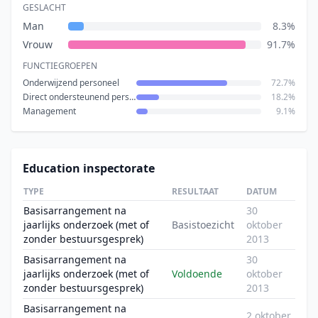
GESLACHT
Man
8.3%
Vrouw
91.7%
FUNCTIEGROEPEN
Onderwijzend personeel
72.7%
Direct ondersteunend personeel
18.2%
Management
9.1%
Education inspectorate
TYPE
RESULTAAT
DATUM
Basisarrangement na
30
jaarlijks onderzoek (met of
Basistoezicht
oktober
zonder bestuursgesprek)
2013
Basisarrangement na
30
jaarlijks onderzoek (met of
Voldoende
oktober
zonder bestuursgesprek)
2013
Basisarrangement na
2 oktober