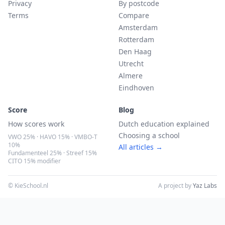
Privacy
By postcode
Terms
Compare
Amsterdam
Rotterdam
Den Haag
Utrecht
Almere
Eindhoven
Score
Blog
How scores work
Dutch education explained
Choosing a school
VWO 25% · HAVO 15% · VMBO-T
10%
All articles →
Fundamenteel 25% · Streef 15%
CITO 15% modifier
© KieSchool.nl
A project by
Yaz Labs