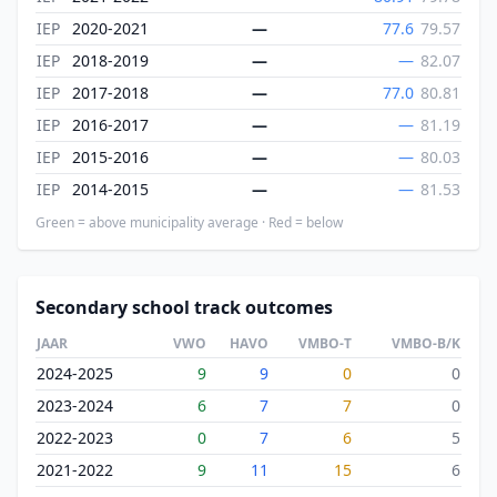
IEP
2020-2021
—
77.6
79.57
IEP
2018-2019
—
—
82.07
IEP
2017-2018
—
77.0
80.81
IEP
2016-2017
—
—
81.19
IEP
2015-2016
—
—
80.03
IEP
2014-2015
—
—
81.53
Green = above municipality average · Red = below
Secondary school track outcomes
JAAR
VWO
HAVO
VMBO-T
VMBO-B/K
2024-2025
9
9
0
0
2023-2024
6
7
7
0
2022-2023
0
7
6
5
2021-2022
9
11
15
6