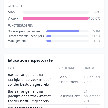
GESLACHT
Man
—%
Vrouw
100.0%
FUNCTIEGROEPEN
Onderwijzend personeel
77.8%
Direct ondersteunend personeel
11.1%
Management
11.1%
Education inspectorate
TYPE
RESULTAAT
DATUM
Basisarrangement na
Geen
10 januari
jaarlijks onderzoek (met of
eindoordeel
2023
zonder bestuursgesprek)
Basisarrangement na
21
jaarlijks onderzoek (met of
Basistoezicht
november
zonder bestuursgesprek)
2013
Basisarrangement na
21