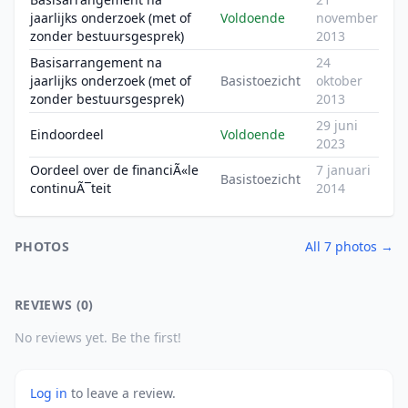
jaarlijks onderzoek (met of
Voldoende
november
zonder bestuursgesprek)
2013
Basisarrangement na
24
jaarlijks onderzoek (met of
Basistoezicht
oktober
zonder bestuursgesprek)
2013
29 juni
Eindoordeel
Voldoende
2023
Oordeel over de financiÃ«le
7 januari
Basistoezicht
continuÃ¯teit
2014
PHOTOS
All 7 photos →
REVIEWS (0)
No reviews yet. Be the first!
Log in
to leave a review.