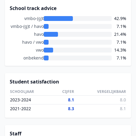
School track advice
vmbo-(g)t
42.9%
vmbo-(g)t / havo
7.1%
havo
21.4%
havo / vwo
7.1%
vwo
14.3%
onbekend
7.1%
Student satisfaction
SCHOOLJAAR
CIJFER
VERGELIJKBAAR
2023-2024
8.1
8.0
2021-2022
8.3
8.1
Staff