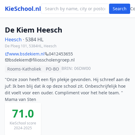
KieSchool.nl
Search
C
De Kiem Heesch
Heesch
· 5384 HL
De Ploeg 101, 5384HL, Heesch
www.bsdekiem.nl
0412453655
bsdekiem@filiosscholengroep.nl
BRIN: 06DW00
Rooms-Katholiek
PO-BO
"Onze zoon heeft een fijn plekje gevonden. Hij schreef aan de
juf: Ik ben blij dat ik op deze school zit. Onbeschrijfelijk hoe
dit voelt voor een ouder. Compliment voor het hele team. "
Mama van Sten
71.0
KieSchool score
2024-2025