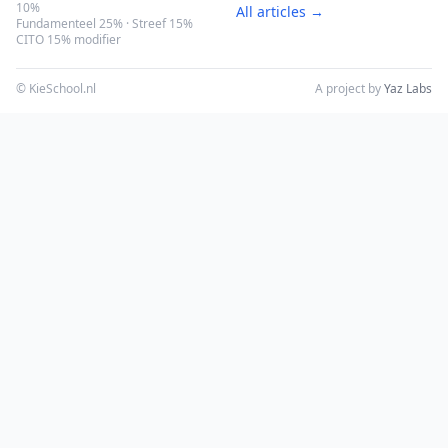
10%
All articles →
Fundamenteel 25% · Streef 15%
CITO 15% modifier
© KieSchool.nl
A project by
Yaz Labs