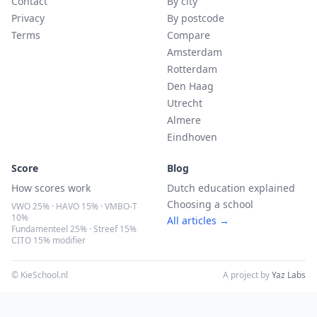
Contact
By city
Privacy
By postcode
Terms
Compare
Amsterdam
Rotterdam
Den Haag
Utrecht
Almere
Eindhoven
Score
Blog
How scores work
Dutch education explained
Choosing a school
VWO 25% · HAVO 15% · VMBO-T
10%
All articles →
Fundamenteel 25% · Streef 15%
CITO 15% modifier
© KieSchool.nl
A project by
Yaz Labs