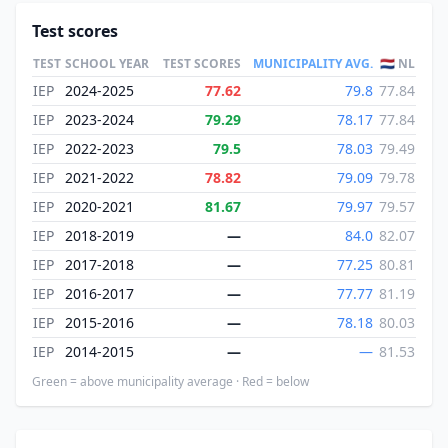
Test scores
TEST
SCHOOL YEAR
TEST SCORES
MUNICIPALITY AVG.
🇳🇱 NL
IEP
2024-2025
77.62
79.8
77.84
IEP
2023-2024
79.29
78.17
77.84
IEP
2022-2023
79.5
78.03
79.49
IEP
2021-2022
78.82
79.09
79.78
IEP
2020-2021
81.67
79.97
79.57
IEP
2018-2019
—
84.0
82.07
IEP
2017-2018
—
77.25
80.81
IEP
2016-2017
—
77.77
81.19
IEP
2015-2016
—
78.18
80.03
IEP
2014-2015
—
—
81.53
Green = above municipality average · Red = below