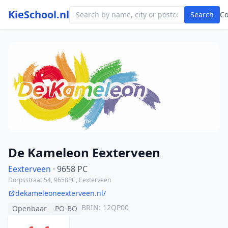
KieSchool.nl
Search
C
Photo from school website
De Kameleon Eexterveen
Eexterveen
· 9658 PC
Dorpsstraat 54, 9658PC, Eexterveen
dekameleoneexterveen.nl/
BRIN: 12QP00
Openbaar
PO-BO