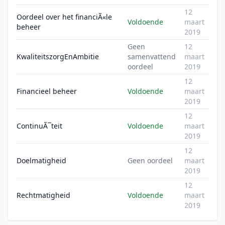
12
Oordeel over het financiÃ«le
Voldoende
maart
beheer
2019
Geen
12
KwaliteitszorgEnAmbitie
samenvattend
maart
oordeel
2019
12
Financieel beheer
Voldoende
maart
2019
12
ContinuÃ¯teit
Voldoende
maart
2019
12
Doelmatigheid
Geen oordeel
maart
2019
12
Rechtmatigheid
Voldoende
maart
2019