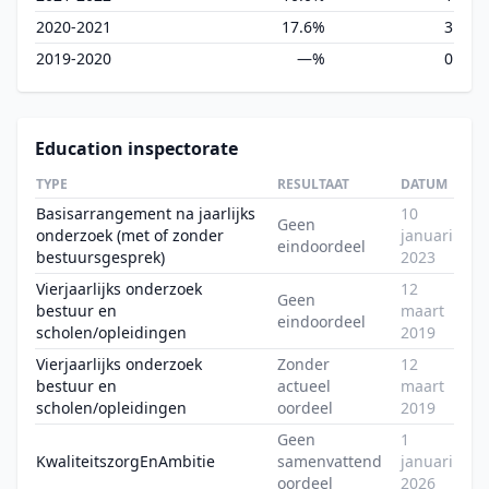
2020-2021
17.6%
3
2019-2020
—%
0
Education inspectorate
TYPE
RESULTAAT
DATUM
Basisarrangement na jaarlijks
10
Geen
onderzoek (met of zonder
januari
eindoordeel
bestuursgesprek)
2023
Vierjaarlijks onderzoek
12
Geen
bestuur en
maart
eindoordeel
scholen/opleidingen
2019
Vierjaarlijks onderzoek
Zonder
12
bestuur en
actueel
maart
scholen/opleidingen
oordeel
2019
Geen
1
KwaliteitszorgEnAmbitie
samenvattend
januari
oordeel
2026