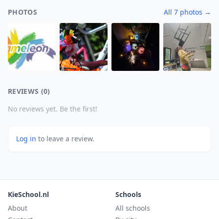
PHOTOS
All 7 photos →
REVIEWS (0)
No reviews yet. Be the first!
Log in
to leave a review.
KieSchool.nl
Schools
About
All schools