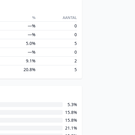
%
AANTAL
—%
0
—%
0
5.0%
5
—%
0
9.1%
2
20.8%
5
5.3%
15.8%
15.8%
21.1%