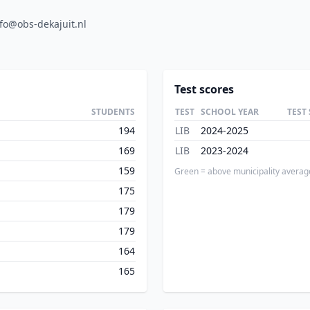
fo@obs-dekajuit.nl
Test scores
STUDENTS
TEST
SCHOOL YEAR
TEST
194
LIB
2024-2025
169
LIB
2023-2024
159
Green = above municipality averag
175
179
179
164
165