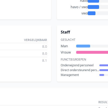
havo
havo / vwo
vwo
Staff
GESLACHT
VERGELIJKBAAR
Man
8.0
Vrouw
8.0
FUNCTIEGROEPEN
8.1
Onderwijzend personeel
Direct ondersteunend personeel
Management
RESUL