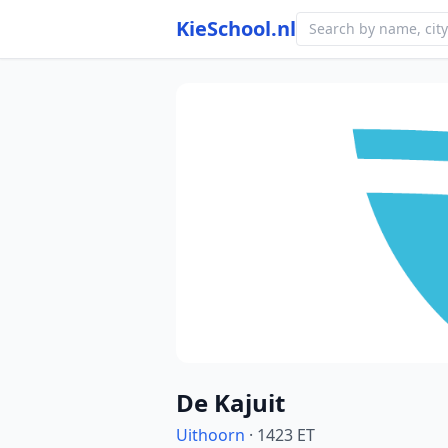
KieSchool.nl
Photo from school website
De Kajuit
Uithoorn
· 1423 ET