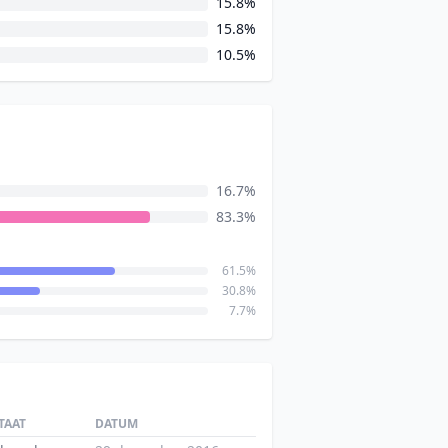
15.8%
15.8%
10.5%
16.7%
83.3%
61.5%
30.8%
7.7%
TAAT
DATUM