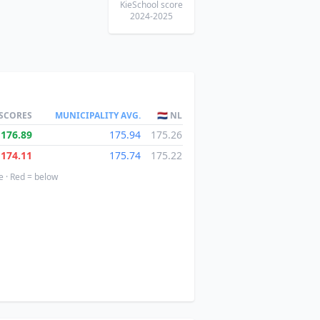
KieSchool score
2024-2025
 SCORES
MUNICIPALITY AVG.
🇳🇱 NL
176.89
175.94
175.26
174.11
175.74
175.22
e · Red = below