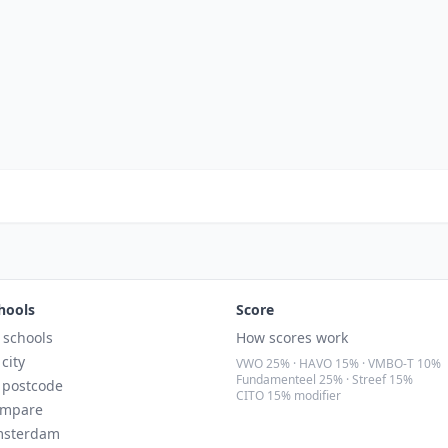
hools
Score
l schools
How scores work
 city
VWO 25% · HAVO 15% · VMBO-T 10%
Fundamenteel 25% · Streef 15%
 postcode
CITO 15% modifier
mpare
sterdam