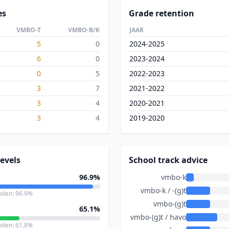
es
Grade retention
VMBO-T
VMBO-B/K
JAAR
5
0
2024-2025
6
0
2023-2024
0
5
2022-2023
3
7
2021-2022
3
4
2020-2021
3
4
2019-2020
evels
School track advice
96.9%
vmbo-k
vmbo-k / -(g)t
holen: 96.9%
vmbo-(g)t
65.1%
vmbo-(g)t / havo
holen: 61.8%