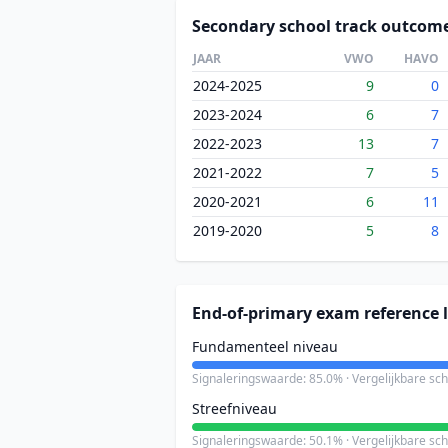
Secondary school track outcom
JAAR
VWO
HAVO
2024-2025
9
0
2023-2024
6
7
2022-2023
13
7
2021-2022
7
5
2020-2021
6
11
2019-2020
5
8
End-of-primary exam reference l
Fundamenteel niveau
Signaleringswaarde: 85.0% · Vergelijkbare sc
Streefniveau
Signaleringswaarde: 50.1% · Vergelijkbare sc