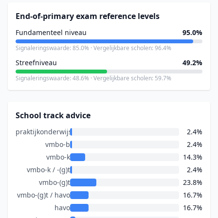
End-of-primary exam reference levels
Fundamenteel niveau
95.0%
Signaleringswaarde: 85.0% · Vergelijkbare scholen: 96.4%
Streefniveau
49.2%
Signaleringswaarde: 48.6% · Vergelijkbare scholen: 59.7%
School track advice
praktijkonderwijs
2.4%
vmbo-b
2.4%
vmbo-k
14.3%
vmbo-k / -(g)t
2.4%
vmbo-(g)t
23.8%
vmbo-(g)t / havo
16.7%
havo
16.7%