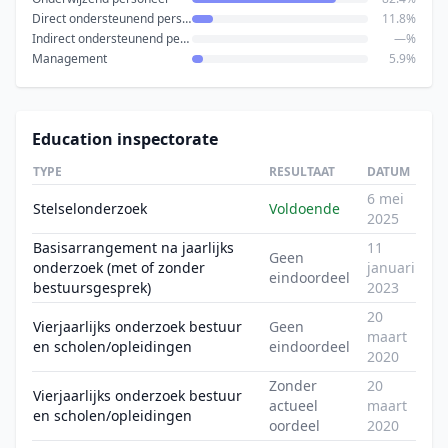
Direct ondersteunend personeel
11.8%
Indirect ondersteunend personeel
—%
Management
5.9%
Education inspectorate
TYPE
RESULTAAT
DATUM
6 mei
Stelselonderzoek
Voldoende
2025
Basisarrangement na jaarlijks
11
Geen
onderzoek (met of zonder
januari
eindoordeel
bestuursgesprek)
2023
20
Vierjaarlijks onderzoek bestuur
Geen
maart
en scholen/opleidingen
eindoordeel
2020
Zonder
20
Vierjaarlijks onderzoek bestuur
actueel
maart
en scholen/opleidingen
oordeel
2020