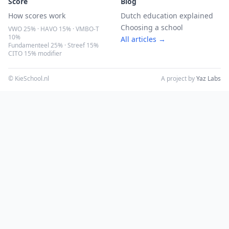
Score
Blog
How scores work
Dutch education explained
Choosing a school
VWO 25% · HAVO 15% · VMBO-T
10%
All articles →
Fundamenteel 25% · Streef 15%
CITO 15% modifier
© KieSchool.nl
A project by
Yaz Labs