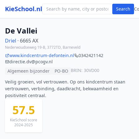
KieSchool.nl
Search
C
De Vallei
Driel
· 6665 AX
Nederwoudseweg 19-B, 3772TD, Barneveld
www.kindcentrum-defontein.nl
0342421142
directie.dv@pcogv.nl
BRIN: 30VD00
Algemeen bijzonder
PO-BO
Veilig groeien, vol vertrouwen. Op ons kindcentrum staan
vertrouwen, verbinding, daadkracht, bekwaamheid en
positiviteit centraal.
57.5
KieSchool score
2024-2025