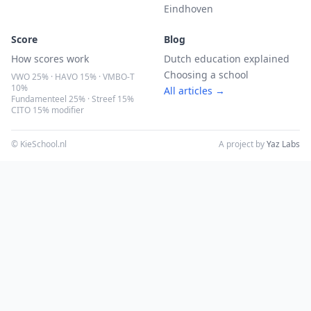
Eindhoven
Score
Blog
How scores work
Dutch education explained
Choosing a school
VWO 25% · HAVO 15% · VMBO-T
10%
All articles →
Fundamenteel 25% · Streef 15%
CITO 15% modifier
© KieSchool.nl
A project by
Yaz Labs