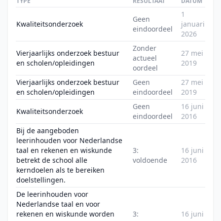
TYPE
RESULTAAT
DATUM
1
Geen
Kwaliteitsonderzoek
januari
eindoordeel
2026
Zonder
Vierjaarlijks onderzoek bestuur
27 mei
actueel
en scholen/opleidingen
2019
oordeel
Vierjaarlijks onderzoek bestuur
Geen
27 mei
en scholen/opleidingen
eindoordeel
2019
Geen
16 juni
Kwaliteitsonderzoek
eindoordeel
2016
Bij de aangeboden
leerinhouden voor Nederlandse
taal en rekenen en wiskunde
3:
16 juni
betrekt de school alle
voldoende
2016
kerndoelen als te bereiken
doelstellingen.
De leerinhouden voor
Nederlandse taal en voor
rekenen en wiskunde worden
3:
16 juni