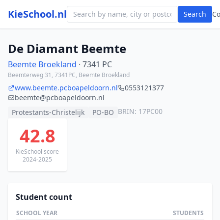
KieSchool.nl
Search
C
De Diamant Beemte
Beemte Broekland
· 7341 PC
Beemterweg 31, 7341PC, Beemte Broekland
www.beemte.pcboapeldoorn.nl
0553121377
beemte@pcboapeldoorn.nl
BRIN: 17PC00
Protestants-Christelijk
PO-BO
42.8
KieSchool score
2024-2025
Student count
SCHOOL YEAR
STUDENTS