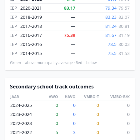
IEP
2020-2021
83.17
79.34
79.57
IEP
2018-2019
—
83.23
82.07
IEP
2017-2018
—
81.24
80.81
IEP
2016-2017
75.39
81.67
81.19
IEP
2015-2016
—
78.5
80.03
IEP
2014-2015
—
75.5
81.53
Green = above municipality average · Red = below
Secondary school track outcomes
JAAR
VWO
HAVO
VMBO-T
VMBO-B/K
2024-2025
0
0
0
0
2023-2024
0
0
0
0
2022-2023
0
0
0
0
2021-2022
5
3
0
0