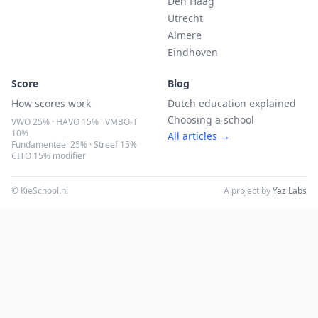
Den Haag
Utrecht
Almere
Eindhoven
Score
Blog
How scores work
Dutch education explained
Choosing a school
VWO 25% · HAVO 15% · VMBO-T
10%
All articles →
Fundamenteel 25% · Streef 15%
CITO 15% modifier
© KieSchool.nl
A project by
Yaz Labs