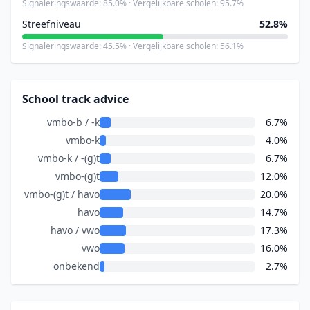
Signaleringswaarde: 85.0% · Vergelijkbare scholen: 95.7%
Streefniveau
52.8%
Signaleringswaarde: 45.5% · Vergelijkbare scholen: 56.1%
School track advice
vmbo-b / -k
6.7%
vmbo-k
4.0%
vmbo-k / -(g)t
6.7%
vmbo-(g)t
12.0%
vmbo-(g)t / havo
20.0%
havo
14.7%
havo / vwo
17.3%
vwo
16.0%
onbekend
2.7%