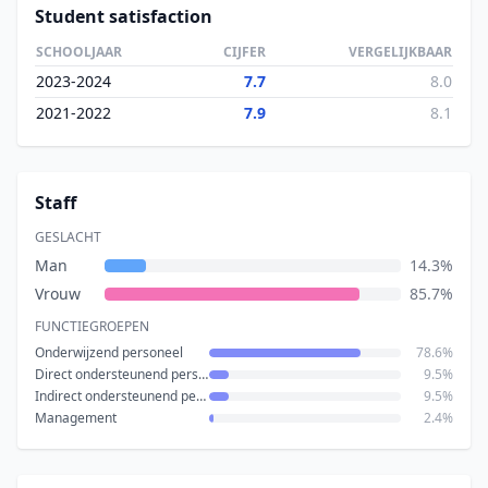
Student satisfaction
SCHOOLJAAR
CIJFER
VERGELIJKBAAR
2023-2024
7.7
8.0
2021-2022
7.9
8.1
Staff
GESLACHT
Man
14.3%
Vrouw
85.7%
FUNCTIEGROEPEN
Onderwijzend personeel
78.6%
Direct ondersteunend personeel
9.5%
Indirect ondersteunend personeel
9.5%
Management
2.4%