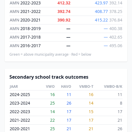
AMN
2022-2023
412.32
423.97
392.14
AMN
2021-2022
392.74
408.77
378.25
AMN
2020-2021
390.92
415.22
376.84
AMN
2018-2019
—
—
400.38
AMN
2017-2018
—
—
402.65
AMN
2016-2017
—
—
495.06
Green = above municipality average · Red = below
Secondary school track outcomes
JAAR
VWO
HAVO
VMBO-T
VMBO-B/K
2024-2025
16
11
16
11
2023-2024
25
26
14
8
2022-2023
14
17
15
17
2021-2022
22
17
17
21
2020-2021
25
21
21
26