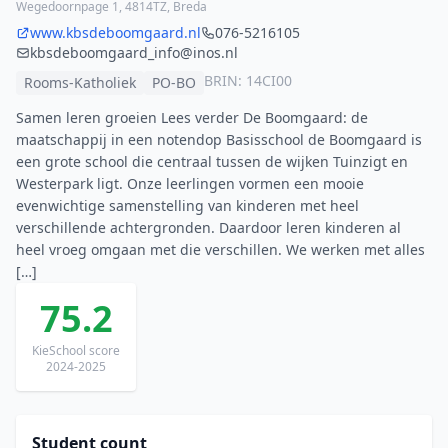
Wegedoornpage 1, 4814TZ, Breda
www.kbsdeboomgaard.nl
076-5216105
kbsdeboomgaard_info@inos.nl
BRIN: 14CI00
Rooms-Katholiek
PO-BO
Samen leren groeien Lees verder De Boomgaard: de
maatschappij in een notendop Basisschool de Boomgaard is
een grote school die centraal tussen de wijken Tuinzigt en
Westerpark ligt. Onze leerlingen vormen een mooie
evenwichtige samenstelling van kinderen met heel
verschillende achtergronden. Daardoor leren kinderen al
heel vroeg omgaan met die verschillen. We werken met alles
[…]
75.2
KieSchool score
2024-2025
Student count