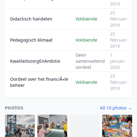
2019
25
Didactisch handelen
Voldoende
februari
2019
25
Pedagogisch klimaat
Voldoende
februari
2019
Geen
1
KwaliteitszorgEnAmbitie
samenvattend
januari
oordeel
2026
25
Oordeel over het financiÃ«le
Voldoende
februari
beheer
2019
PHOTOS
All 10 photos →