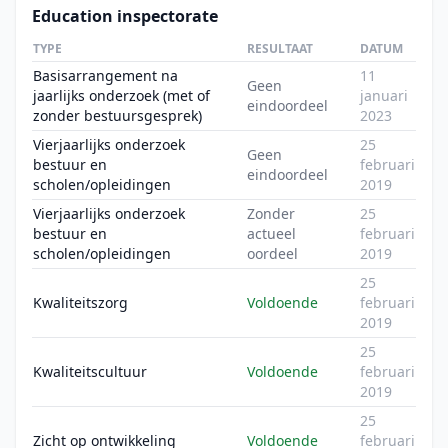
Education inspectorate
TYPE
RESULTAAT
DATUM
Basisarrangement na
11
Geen
jaarlijks onderzoek (met of
januari
eindoordeel
zonder bestuursgesprek)
2023
Vierjaarlijks onderzoek
25
Geen
bestuur en
februari
eindoordeel
scholen/opleidingen
2019
Vierjaarlijks onderzoek
Zonder
25
bestuur en
actueel
februari
scholen/opleidingen
oordeel
2019
25
Kwaliteitszorg
Voldoende
februari
2019
25
Kwaliteitscultuur
Voldoende
februari
2019
25
Zicht op ontwikkeling
Voldoende
februari