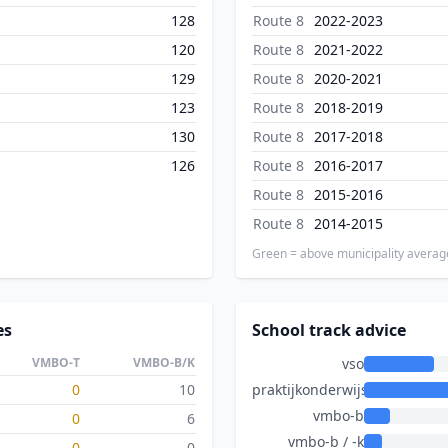
128
Route 8
2022-2023
120
Route 8
2021-2022
129
Route 8
2020-2021
123
Route 8
2018-2019
130
Route 8
2017-2018
126
Route 8
2016-2017
Route 8
2015-2016
Route 8
2014-2015
Green = above municipality averag
es
School track advice
VMBO-T
VMBO-B/K
vso
0
10
praktijkonderwijs
vmbo-b
0
6
vmbo-b / -k
0
0