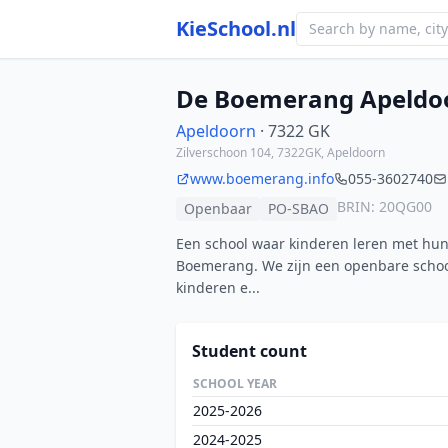
KieSchool.nl
De Boemerang Apeldo
Apeldoorn
· 7322 GK
Zilverschoon 104, 7322GK, Apeldoorn
www.boemerang.info
055-3602740
BRIN: 20QG00
Openbaar
PO-SBAO
Een school waar kinderen leren met hun
Boemerang. We zijn een openbare school
kinderen e...
Student count
SCHOOL YEAR
2025-2026
2024-2025