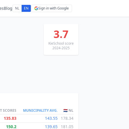
es
Blog
NL
EN
Sign in with Google
3.7
KieSchool score
2024-2025
ST SCORES
MUNICIPALITY AVG.
🇳🇱 NL
135.83
143.55
178.34
150.2
139.65
181.05