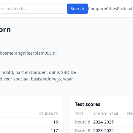
Search
Compare
Cities
Postcod
orn
boemerang@leerplein055.nl
 hoofd, hart en handen, dat is SBO De
 voor speciaal basisonderwijs, waar
Test scores
STUDENTS
TEST
SCHOOL YEAR
TE
116
Route 8
2024-2025
117
Route 8
2023-2024