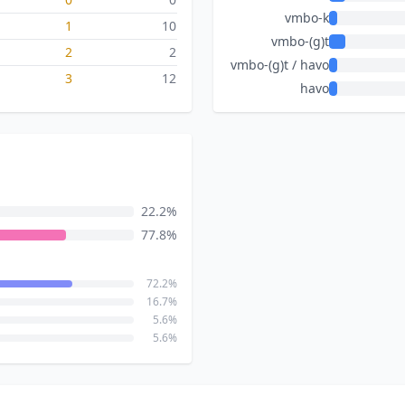
vmbo-k
1
10
vmbo-(g)t
2
2
vmbo-(g)t / havo
3
12
havo
22.2%
77.8%
72.2%
16.7%
5.6%
5.6%