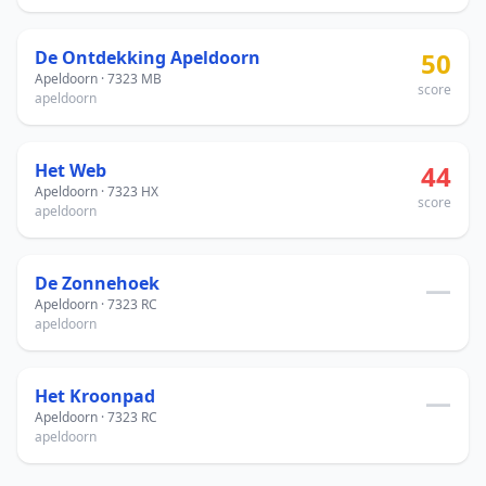
De Ontdekking Apeldoorn
50
Apeldoorn · 7323 MB
score
apeldoorn
Het Web
44
Apeldoorn · 7323 HX
score
apeldoorn
De Zonnehoek
—
Apeldoorn · 7323 RC
apeldoorn
Het Kroonpad
—
Apeldoorn · 7323 RC
apeldoorn