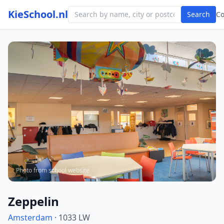
KieSchool.nl
Search
C
Photo from school website
Zeppelin
Amsterdam
· 1033 LW