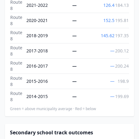
Route
2021-2022
—
126.4
184.13
8
Route
2020-2021
—
152.5
195.81
8
Route
2018-2019
—
145.62
197.35
8
Route
2017-2018
—
—
200.12
8
Route
2016-2017
—
—
200.24
8
Route
2015-2016
—
—
198.9
8
Route
2014-2015
—
—
199.69
8
Green = above municipality average · Red = below
Secondary school track outcomes