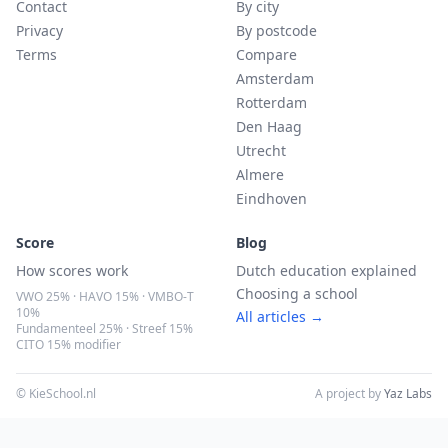
Contact
By city
Privacy
By postcode
Terms
Compare
Amsterdam
Rotterdam
Den Haag
Utrecht
Almere
Eindhoven
Score
Blog
How scores work
Dutch education explained
Choosing a school
VWO 25% · HAVO 15% · VMBO-T
10%
All articles →
Fundamenteel 25% · Streef 15%
CITO 15% modifier
© KieSchool.nl
A project by
Yaz Labs