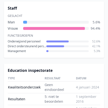
Staff
GESLACHT
Man
5.6%
Vrouw
94.4%
FUNCTIEGROEPEN
Onderwijzend personeel
52.6%
Direct ondersteunend personeel
42.1%
Management
5.3%
Education inspectorate
TYPE
RESULTAAT
DATUM
Geen
Kwaliteitsonderzoek
4 januari 2024
eindoordeel
5: niet te
1 september
Resultaten
beoordelen
2016