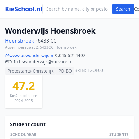
KieSchool.nl
Search
C
Wonderwijs Hoensbroek
Hoensbroek
· 6433 CC
Auvermoerstraat 2, 6433CC, Hoensbroek
www.bswonderwijs.nl
045-5214497
Info.bswonderwijs@movare.nl
BRIN: 12OF00
Protestants-Christelijk
PO-BO
47.2
KieSchool score
2024-2025
Student count
SCHOOL YEAR
STUDENTS