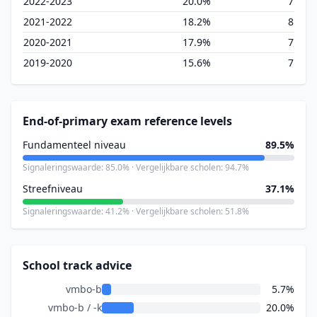
2022-2023
20.0%
7
2021-2022
18.2%
8
2020-2021
17.9%
7
2019-2020
15.6%
7
End-of-primary exam reference levels
Fundamenteel niveau
89.5%
Signaleringswaarde: 85.0% · Vergelijkbare scholen: 94.7%
Streefniveau
37.1%
Signaleringswaarde: 41.2% · Vergelijkbare scholen: 51.8%
School track advice
vmbo-b
5.7%
vmbo-b / -k
20.0%