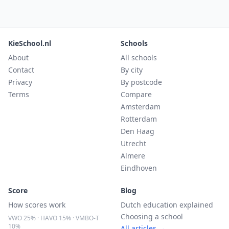
KieSchool.nl
Schools
About
All schools
Contact
By city
Privacy
By postcode
Terms
Compare
Amsterdam
Rotterdam
Den Haag
Utrecht
Almere
Eindhoven
Score
Blog
How scores work
Dutch education explained
Choosing a school
VWO 25% · HAVO 15% · VMBO-T
10%
All articles →