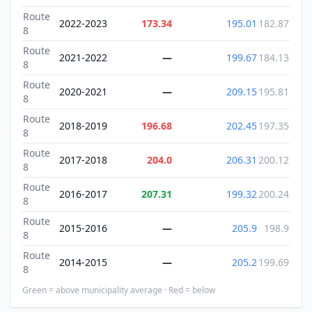
Route
2022-2023
173.34
195.01
182.87
8
Route
2021-2022
—
199.67
184.13
8
Route
2020-2021
—
209.15
195.81
8
Route
2018-2019
196.68
202.45
197.35
8
Route
2017-2018
204.0
206.31
200.12
8
Route
2016-2017
207.31
199.32
200.24
8
Route
2015-2016
—
205.9
198.9
8
Route
2014-2015
—
205.2
199.69
8
Green = above municipality average · Red = below