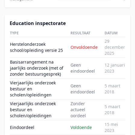
Education inspectorate
TYPE
RESULTAAT
DATUM
29
Herstelonderzoek
Onvoldoende
december
school/opleiding versie 25
2025
Basisarrangement na
Geen
12 januari
jaarlijks onderzoek (met of
eindoordeel
2023
zonder bestuursgesprek)
Vierjaarlijks onderzoek
Geen
5 maart
bestuur en
eindoordeel
2018
scholen/opleidingen
Vierjaarlijks onderzoek
Zonder
5 maart
bestuur en
actueel
2018
scholen/opleidingen
oordeel
15 mei
Eindoordeel
Voldoende
2023