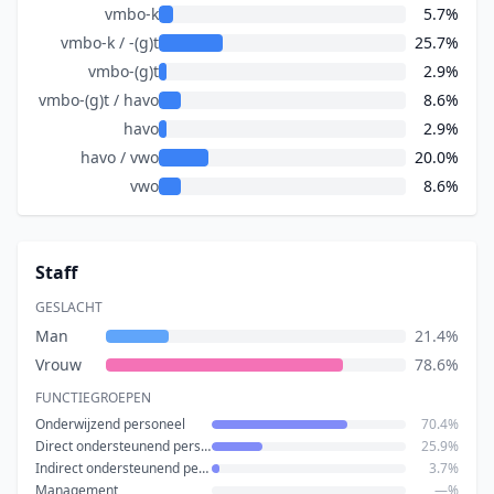
vmbo-k
5.7%
vmbo-k / -(g)t
25.7%
vmbo-(g)t
2.9%
vmbo-(g)t / havo
8.6%
havo
2.9%
havo / vwo
20.0%
vwo
8.6%
Staff
GESLACHT
Man
21.4%
Vrouw
78.6%
FUNCTIEGROEPEN
Onderwijzend personeel
70.4%
Direct ondersteunend personeel
25.9%
Indirect ondersteunend personeel
3.7%
Management
—%