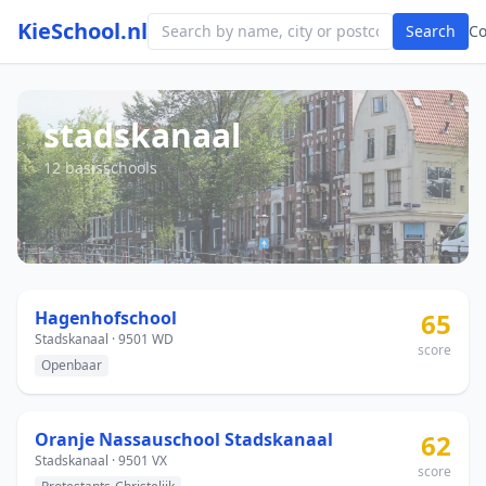
KieSchool.nl
Search
C
stadskanaal
12 basisschools
Hagenhofschool
65
Stadskanaal · 9501 WD
score
Openbaar
Oranje Nassauschool Stadskanaal
62
Stadskanaal · 9501 VX
score