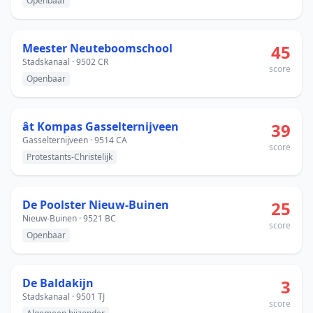
Openbaar
Meester Neuteboomschool
45
Stadskanaal · 9502 CR
score
Openbaar
ât Kompas Gasselternijveen
39
Gasselternijveen · 9514 CA
score
Protestants-Christelijk
De Poolster Nieuw-Buinen
25
Nieuw-Buinen · 9521 BC
score
Openbaar
De Baldakijn
3
Stadskanaal · 9501 TJ
score