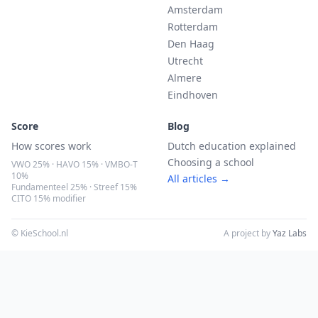
Amsterdam
Rotterdam
Den Haag
Utrecht
Almere
Eindhoven
Score
Blog
How scores work
Dutch education explained
Choosing a school
VWO 25% · HAVO 15% · VMBO-T
10%
All articles →
Fundamenteel 25% · Streef 15%
CITO 15% modifier
© KieSchool.nl
A project by
Yaz Labs