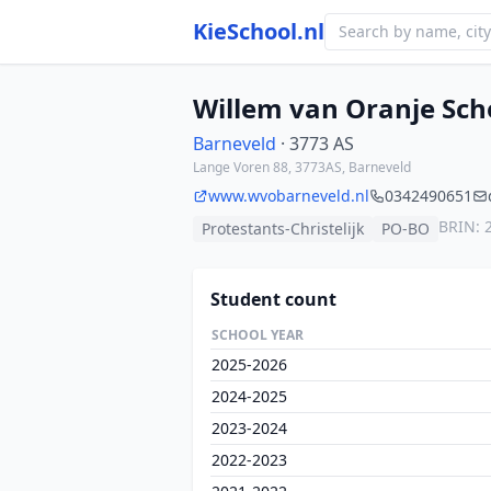
KieSchool.nl
Willem van Oranje Sch
Barneveld
· 3773 AS
Lange Voren 88, 3773AS, Barneveld
www.wvobarneveld.nl
0342490651
BRIN: 
Protestants-Christelijk
PO-BO
Student count
SCHOOL YEAR
2025-2026
2024-2025
2023-2024
2022-2023