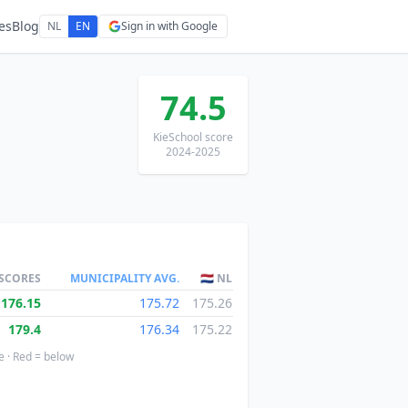
es
Blog
NL
EN
Sign in with Google
74.5
KieSchool score
2024-2025
 SCORES
MUNICIPALITY AVG.
🇳🇱 NL
176.15
175.72
175.26
179.4
176.34
175.22
e · Red = below