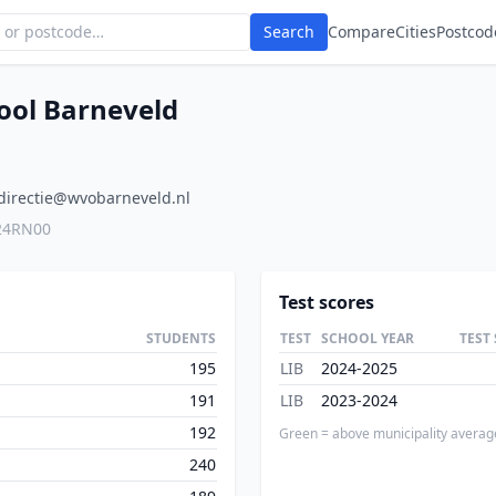
Search
Compare
Cities
Postcod
ool Barneveld
directie@wvobarneveld.nl
24RN00
Test scores
STUDENTS
TEST
SCHOOL YEAR
TEST
195
LIB
2024-2025
191
LIB
2023-2024
192
Green = above municipality averag
240