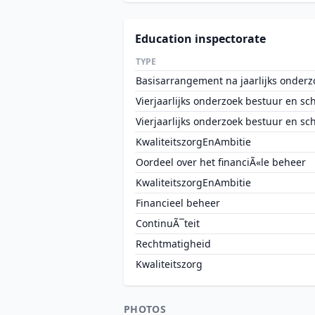
Education inspectorate
TYPE
Basisarrangement na jaarlijks onderz
Vierjaarlijks onderzoek bestuur en sc
Vierjaarlijks onderzoek bestuur en sc
KwaliteitszorgEnAmbitie
Oordeel over het financiÃ«le beheer
KwaliteitszorgEnAmbitie
Financieel beheer
ContinuÃ¯teit
Rechtmatigheid
Kwaliteitszorg
PHOTOS