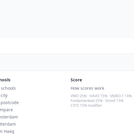
hools
Score
l schools
How scores work
 city
VWO 25% · HAVO 15% · VMBO-T 10%
Fundamenteel 25% · Streef 15%
 postcode
CITO 15% modifier
mpare
sterdam
tterdam
n Haag