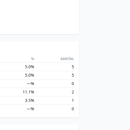
%
AANTAL
5.0%
5
5.0%
5
—%
0
11.1%
2
3.5%
1
—%
0