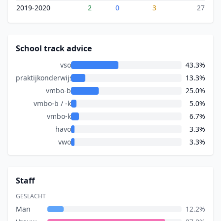
2019-2020
2
0
3
27
School track advice
vso
43.3%
praktijkonderwijs
13.3%
vmbo-b
25.0%
vmbo-b / -k
5.0%
vmbo-k
6.7%
havo
3.3%
vwo
3.3%
Staff
GESLACHT
Man
12.2%