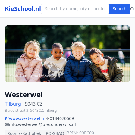
KieSchool.nl
Search
C
Photo from school website
Westerwel
Tilburg
· 5043 CZ
Bladelstraat 3, 5043CZ, Tilburg
www.westerwel.nl
0134670669
info.westerwel@biezonderwijs.nl
BRIN: 09PC00
Rooms-Katholiek
PO-SBAO