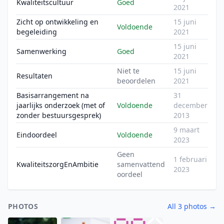
Kwaliteitscultuur
Goed
2021
Zicht op ontwikkeling en
15 juni
Voldoende
begeleiding
2021
15 juni
Samenwerking
Goed
2021
Niet te
15 juni
Resultaten
beoordelen
2021
Basisarrangement na
31
jaarlijks onderzoek (met of
Voldoende
december
zonder bestuursgesprek)
2013
9 maart
Eindoordeel
Voldoende
2023
Geen
1 februari
KwaliteitszorgEnAmbitie
samenvattend
2023
oordeel
PHOTOS
All 3 photos →