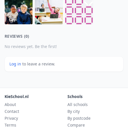
REVIEWS (0)
No reviews yet. Be the first!
Log in
to leave a review.
KieSchool.nl
Schools
About
All schools
Contact
By city
Privacy
By postcode
Terms
Compare