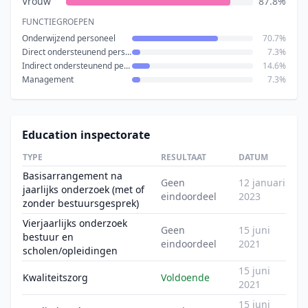
Vrouw
87.8%
FUNCTIEGROEPEN
Onderwijzend personeel
70.7%
Direct ondersteunend personeel
7.3%
Indirect ondersteunend personeel
14.6%
Management
7.3%
Education inspectorate
TYPE
RESULTAAT
DATUM
Basisarrangement na
Geen
12 januari
jaarlijks onderzoek (met of
eindoordeel
2023
zonder bestuursgesprek)
Vierjaarlijks onderzoek
Geen
15 juni
bestuur en
eindoordeel
2021
scholen/opleidingen
15 juni
Kwaliteitszorg
Voldoende
2021
15 juni