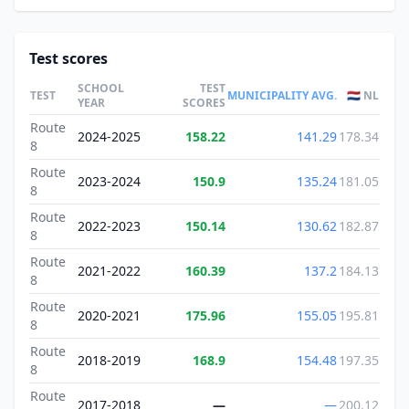
Test scores
SCHOOL
TEST
TEST
MUNICIPALITY AVG.
🇳🇱 NL
YEAR
SCORES
Route
2024-2025
158.22
141.29
178.34
8
Route
2023-2024
150.9
135.24
181.05
8
Route
2022-2023
150.14
130.62
182.87
8
Route
2021-2022
160.39
137.2
184.13
8
Route
2020-2021
175.96
155.05
195.81
8
Route
2018-2019
168.9
154.48
197.35
8
Route
2017-2018
—
—
200.12