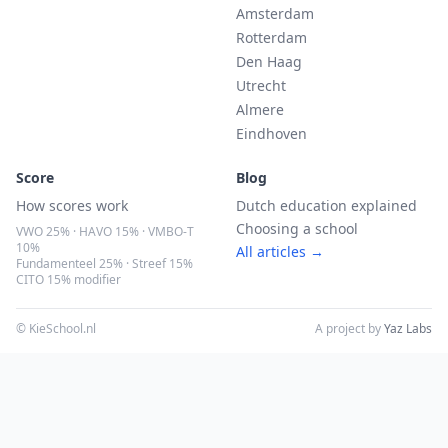
Amsterdam
Rotterdam
Den Haag
Utrecht
Almere
Eindhoven
Score
Blog
How scores work
Dutch education explained
Choosing a school
VWO 25% · HAVO 15% · VMBO-T
10%
All articles →
Fundamenteel 25% · Streef 15%
CITO 15% modifier
© KieSchool.nl
A project by
Yaz Labs