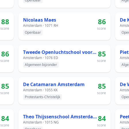
Openbaar
Alge
88
Nicolaas Maes
86
De 
Amsterdam · 1071 RH
Amste
score
score
Openbaar
Ope
86
Tweede Openluchtschool voor het Gezonde Kind
85
Pie
Amsterdam · 1076 ED
Amst
score
score
Algemeen bijzonder
Alge
85
De Catamaran Amsterdam
85
Amsterdam · 1055 KK
Amst
score
score
Protestants-Christelijk
Ope
84
Theo Thijssenschool Amsterdam
84
Pee
Amsterdam · 1015 NG
Amst
score
score