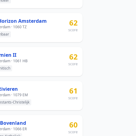
nbaar
Horizon Amsterdam
62
rdam · 1060 TZ
score
nbaar
mien II
62
erdam · 1061 HB
score
mitisch
Rivieren
61
erdam · 1079 EM
score
estants-Christelijk
 Bovenland
60
rdam · 1066 ER
score