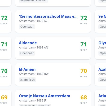
Algemeen bijzonder
Ope
72
15e montessorischool Maas en Waal
72
Amsterdam · 1079 AZ
Amste
score
score
Openbaar
Ope
71
Aldoende
71
Oly
Amsterdam · 1091 AN
Amst
score
score
Openbaar
Ope
70
El-Amien
70
Aza
Amsterdam · 1069 BW
Amste
score
score
Islamitisch
Ope
69
Oranje Nassau Amsterdam
68
Atl
Amsterdam · 1032 JR
Amst
score
score