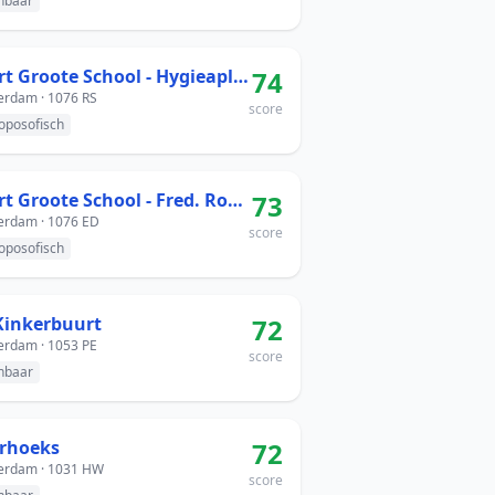
nbaar
Geert Groote School - Hygieaplein
74
rdam · 1076 RS
score
oposofisch
Geert Groote School - Fred. Roeskestraat
73
erdam · 1076 ED
score
oposofisch
Kinkerbuurt
72
rdam · 1053 PE
score
nbaar
rhoeks
72
erdam · 1031 HW
score