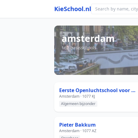
KieSchool.nl
amsterdam
162 basisschools
Eerste Openluchtschool voor het Gezonde Kind
Amsterdam · 1077 KJ
Algemeen bijzonder
Pieter Bakkum
Amsterdam · 1077 AZ