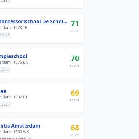
nbaar
9e Montessorischool De Scholekster
71
rdam · 1073 TE
score
nbaar
mpiaschool
70
erdam · 1076 BN
score
nbaar
lea
69
rdam · 1032 BT
score
nbaar
antis Amsterdam
68
erdam · 1069 WK
score