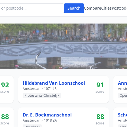
Search
Compare
Cities
Postcod
92
Hildebrand Van Loonschool
91
Amsterdam · 1071 LR
Amste
score
score
Protestants-Christelijk
Ope
88
Dr. E. Boekmanschool
88
Sch
Amsterdam · 1018 ZA
Amste
score
score