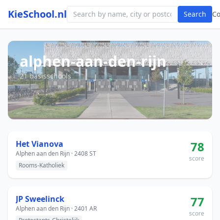
KieSchool.nl
Search
C
alphen-aan-den-rijn
21 basisschools
Het Vianova
78
Alphen aan den Rijn · 2408 ST
score
Rooms-Katholiek
JP Sweelinck
77
Alphen aan den Rijn · 2401 AR
score