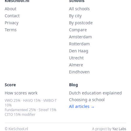
KieSchool.nl
Schools
About
All schools
Contact
By city
Privacy
By postcode
Terms
Compare
Amsterdam
Rotterdam
Den Haag
Utrecht
Almere
Eindhoven
Score
Blog
How scores work
Dutch education explained
Choosing a school
VWO 25% · HAVO 15% · VMBO-T
10%
All articles →
Fundamenteel 25% · Streef 15%
CITO 15% modifier
© KieSchool.nl
A project by
Yaz Labs