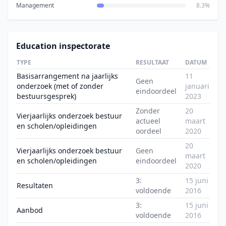
Management
8.3%
Education inspectorate
TYPE
RESULTAAT
DATUM
Basisarrangement na jaarlijks
11
Geen
onderzoek (met of zonder
januari
eindoordeel
bestuursgesprek)
2023
Zonder
20
Vierjaarlijks onderzoek bestuur
actueel
maart
en scholen/opleidingen
oordeel
2020
20
Vierjaarlijks onderzoek bestuur
Geen
maart
en scholen/opleidingen
eindoordeel
2020
3:
15 juni
Resultaten
voldoende
2016
3:
15 juni
Aanbod
voldoende
2016