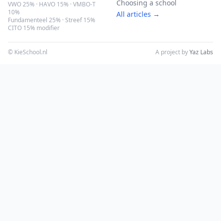
Choosing a school
VWO 25% · HAVO 15% · VMBO-T
10%
All articles →
Fundamenteel 25% · Streef 15%
CITO 15% modifier
© KieSchool.nl
A project by
Yaz Labs