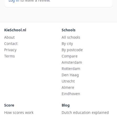
Log in
to leave a review.
KieSchool.nl
Schools
About
All schools
Contact
By city
Privacy
By postcode
Terms
Compare
Amsterdam
Rotterdam
Den Haag
Utrecht
Almere
Eindhoven
Score
Blog
How scores work
Dutch education explained