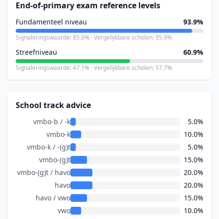
End-of-primary exam reference levels
Fundamenteel niveau
93.9%
Signaleringswaarde: 85.0% · Vergelijkbare scholen: 95.9%
Streefniveau
60.9%
Signaleringswaarde: 47.1% · Vergelijkbare scholen: 57.7%
School track advice
vmbo-b / -k
5.0%
vmbo-k
10.0%
vmbo-k / -(g)t
5.0%
vmbo-(g)t
15.0%
vmbo-(g)t / havo
20.0%
havo
20.0%
havo / vwo
15.0%
vwo
10.0%