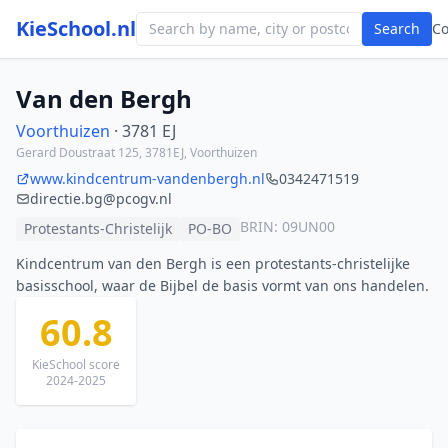
KieSchool.nl
Search
C
Van den Bergh
Voorthuizen
· 3781 EJ
Gerard Doustraat 125, 3781EJ, Voorthuizen
www.kindcentrum-vandenbergh.nl
0342471519
directie.bg@pcogv.nl
BRIN: 09UN00
Protestants-Christelijk
PO-BO
Kindcentrum van den Bergh is een protestants-christelijke
basisschool, waar de Bijbel de basis vormt van ons handelen.
60.8
KieSchool score
2024-2025