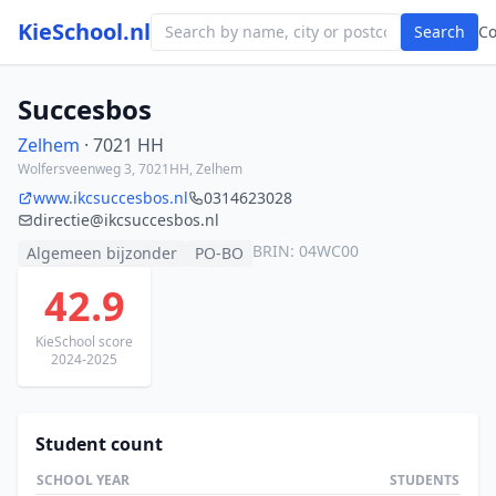
KieSchool.nl
Search
C
Succesbos
Zelhem
· 7021 HH
Wolfersveenweg 3, 7021HH, Zelhem
www.ikcsuccesbos.nl
0314623028
directie@ikcsuccesbos.nl
BRIN: 04WC00
Algemeen bijzonder
PO-BO
42.9
KieSchool score
2024-2025
Student count
SCHOOL YEAR
STUDENTS