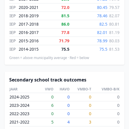
IEP
2020-2021
72.0
80.45
79.57
IEP
2018-2019
81.5
78.46
82.07
IEP
2017-2018
86.0
82.5
80.81
IEP
2016-2017
77.8
82.01
81.19
IEP
2015-2016
71.79
78.99
80.03
IEP
2014-2015
75.5
75.5
81.53
Green = above municipality average · Red = below
Secondary school track outcomes
JAAR
VWO
HAVO
VMBO-T
VMBO-B/K
2024-2025
0
0
0
0
2023-2024
6
0
0
0
2022-2023
0
0
0
0
2021-2022
5
4
3
0