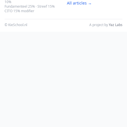
10%
All articles →
Fundamenteel 25% · Streef 15%
CITO 15% modifier
© KieSchool.nl
A project by
Yaz Labs