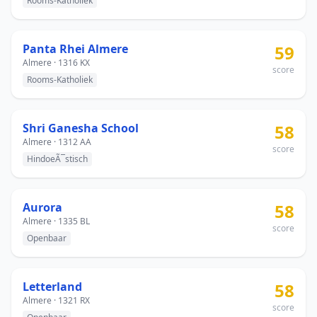
Rooms-Katholiek
Panta Rhei Almere
59
Almere · 1316 KX
score
Rooms-Katholiek
Shri Ganesha School
58
Almere · 1312 AA
score
HindoeÃ¯stisch
Aurora
58
Almere · 1335 BL
score
Openbaar
Letterland
58
Almere · 1321 RX
score