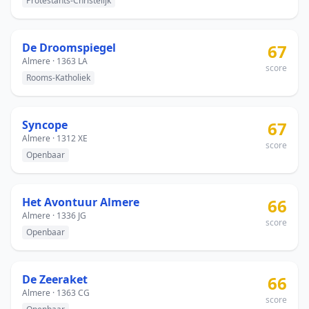
Protestants-Christelijk
De Droomspiegel
67
Almere · 1363 LA
score
Rooms-Katholiek
Syncope
67
Almere · 1312 XE
score
Openbaar
Het Avontuur Almere
66
Almere · 1336 JG
score
Openbaar
De Zeeraket
66
Almere · 1363 CG
score