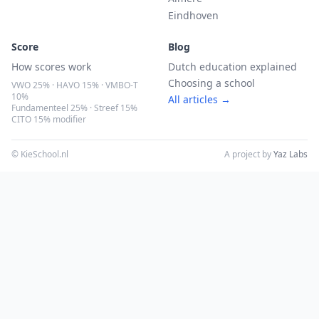
Eindhoven
Score
Blog
How scores work
Dutch education explained
Choosing a school
VWO 25% · HAVO 15% · VMBO-T
10%
All articles →
Fundamenteel 25% · Streef 15%
CITO 15% modifier
© KieSchool.nl
A project by
Yaz Labs