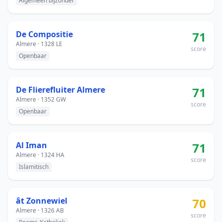
Algemeen bijzonder
De Compositie
71
Almere · 1328 LE
score
Openbaar
De Flierefluiter Almere
71
Almere · 1352 GW
score
Openbaar
Al Iman
71
Almere · 1324 HA
score
Islamitisch
ât Zonnewiel
70
Almere · 1326 AB
score