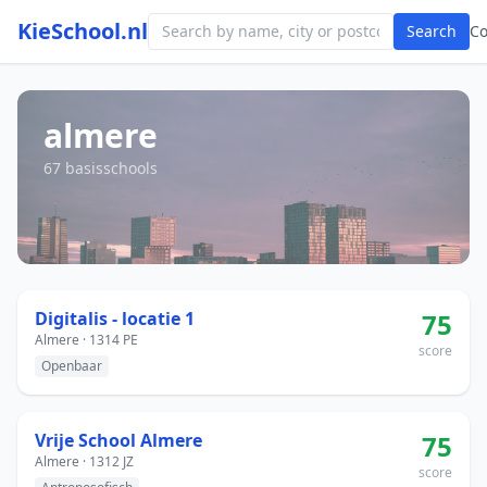
KieSchool.nl
Search
C
almere
67 basisschools
Digitalis - locatie 1
75
Almere · 1314 PE
score
Openbaar
Vrije School Almere
75
Almere · 1312 JZ
score