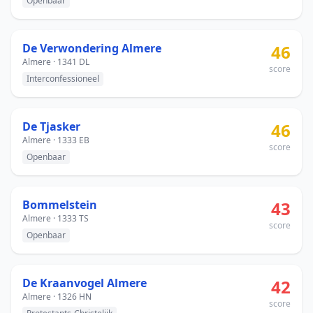
Openbaar
De Verwondering Almere
46
Almere · 1341 DL
score
Interconfessioneel
De Tjasker
46
Almere · 1333 EB
score
Openbaar
Bommelstein
43
Almere · 1333 TS
score
Openbaar
De Kraanvogel Almere
42
Almere · 1326 HN
score