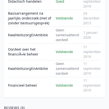
Didactisch handelen
Goed
september
2019
Basisarrangement na
24
jaarlijks onderzoek (met of
Voldoende
december
zonder bestuursgesprek)
2013
Geen
1 januari
KwaliteitszorgEnAmbitie
samenvattend
2026
oordeel
11
Oordeel over het
Voldoende
september
financiÃ«le beheer
2019
Geen
11
KwaliteitszorgEnAmbitie
samenvattend
september
oordeel
2019
11
Financieel beheer
Voldoende
september
2019
REVIEWS (0)