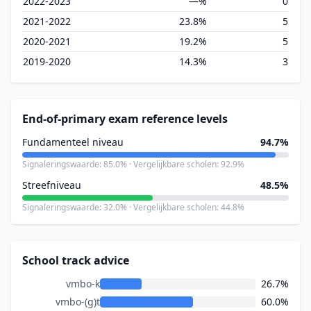
2022-2023
—%
0
2021-2022
23.8%
5
2020-2021
19.2%
5
2019-2020
14.3%
3
End-of-primary exam reference levels
Fundamenteel niveau
94.7%
Signaleringswaarde: 85.0% · Vergelijkbare scholen: 92.9%
Streefniveau
48.5%
Signaleringswaarde: 32.0% · Vergelijkbare scholen: 44.8%
School track advice
vmbo-k
26.7%
vmbo-(g)t
60.0%