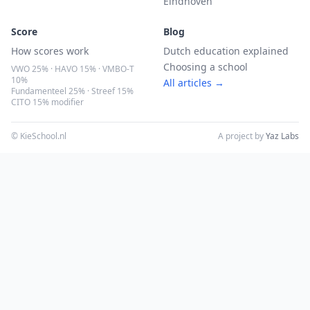
Eindhoven
Score
Blog
How scores work
Dutch education explained
Choosing a school
VWO 25% · HAVO 15% · VMBO-T
10%
All articles →
Fundamenteel 25% · Streef 15%
CITO 15% modifier
© KieSchool.nl
A project by
Yaz Labs