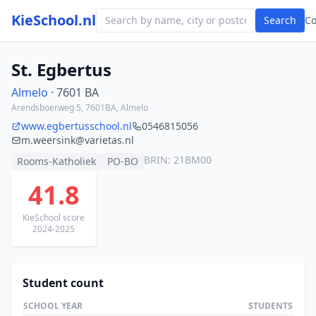
KieSchool.nl
Search
C
St. Egbertus
Almelo
· 7601 BA
Arendsboerweg 5, 7601BA, Almelo
www.egbertusschool.nl
0546815056
m.weersink@varietas.nl
BRIN: 21BM00
Rooms-Katholiek
PO-BO
41.8
KieSchool score
2024-2025
Student count
SCHOOL YEAR
STUDENTS