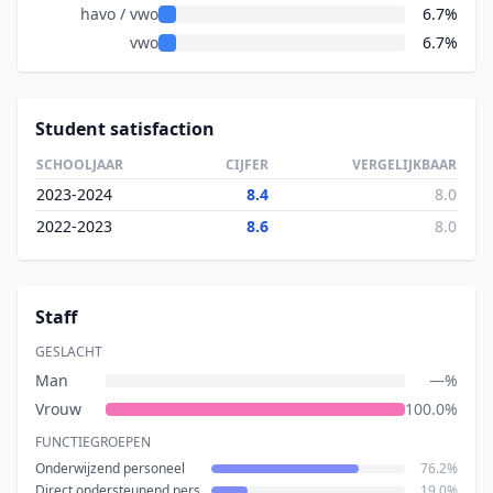
havo / vwo
6.7%
vwo
6.7%
Student satisfaction
SCHOOLJAAR
CIJFER
VERGELIJKBAAR
2023-2024
8.4
8.0
2022-2023
8.6
8.0
Staff
GESLACHT
Man
—%
Vrouw
100.0%
FUNCTIEGROEPEN
Onderwijzend personeel
76.2%
Direct ondersteunend personeel
19.0%