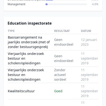
Management
4.8%
Education inspectorate
TYPE
RESULTAAT
DATUM
Basisarrangement na
Geen
12 januari
jaarlijks onderzoek (met of
eindoordeel
2023
zonder bestuursgesprek)
Vierjaarlijks onderzoek
11
Geen
bestuur en
september
eindoordeel
scholen/opleidingen
2019
Vierjaarlijks onderzoek
Zonder
11
bestuur en
actueel
september
scholen/opleidingen
oordeel
2019
11
Kwaliteitscultuur
Goed
september
2019
11