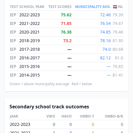
TEST
SCHOOL YEAR
TEST SCORES
MUNICIPALITY AVG.
🇳🇱 NL
IEP
2022-2023
75.62
72.46
79.39
IEP
2021-2022
71.85
76.54
79.67
IEP
2020-2021
76.38
74.85
79.46
IEP
2018-2019
73.2
78.16
81.95
IEP
2017-2018
—
74.0
80.68
IEP
2016-2017
—
82.12
81.0
IEP
2015-2016
—
—
79.85
IEP
2014-2015
—
—
81.41
Green = above municipality average · Red = below
Secondary school track outcomes
JAAR
VWO
HAVO
VMBO-T
VMBO-B/K
2022-2023
0
0
0
0
2021-2022
1
3
4
6