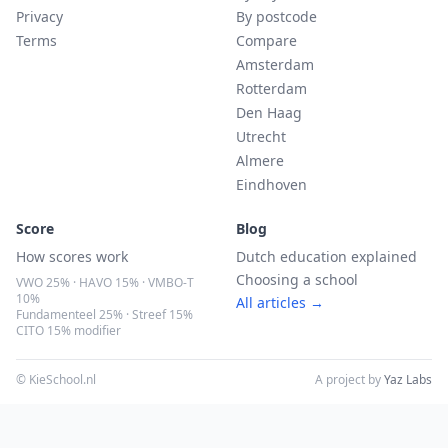
Privacy
By postcode
Terms
Compare
Amsterdam
Rotterdam
Den Haag
Utrecht
Almere
Eindhoven
Score
Blog
How scores work
Dutch education explained
Choosing a school
VWO 25% · HAVO 15% · VMBO-T
10%
All articles →
Fundamenteel 25% · Streef 15%
CITO 15% modifier
© KieSchool.nl
A project by
Yaz Labs