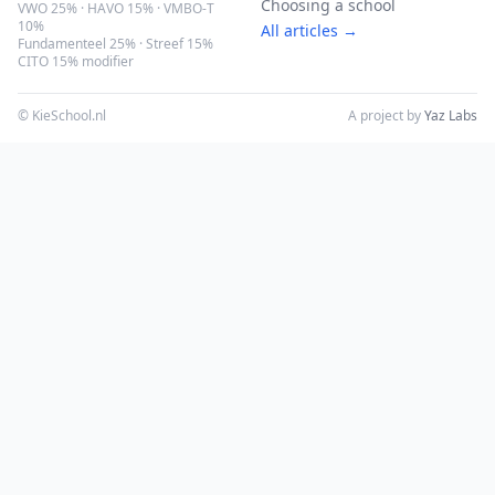
Choosing a school
VWO 25% · HAVO 15% · VMBO-T
10%
All articles →
Fundamenteel 25% · Streef 15%
CITO 15% modifier
© KieSchool.nl
A project by
Yaz Labs