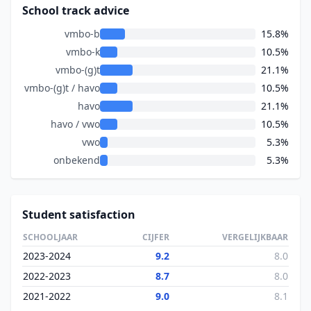
School track advice
vmbo-b
15.8%
vmbo-k
10.5%
vmbo-(g)t
21.1%
vmbo-(g)t / havo
10.5%
havo
21.1%
havo / vwo
10.5%
vwo
5.3%
onbekend
5.3%
Student satisfaction
SCHOOLJAAR
CIJFER
VERGELIJKBAAR
2023-2024
9.2
8.0
2022-2023
8.7
8.0
2021-2022
9.0
8.1