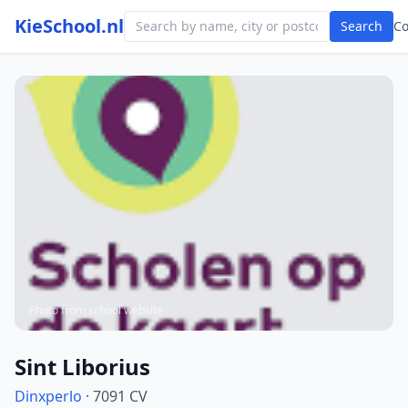
KieSchool.nl
Search
C
Photo from school website
Sint Liborius
Dinxperlo
· 7091 CV