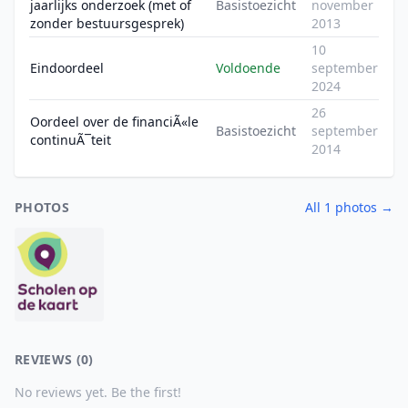
jaarlijks onderzoek (met of
Basistoezicht
november
zonder bestuursgesprek)
2013
10
Eindoordeel
Voldoende
september
2024
26
Oordeel over de financiÃ«le
Basistoezicht
september
continuÃ¯teit
2014
PHOTOS
All 1 photos →
REVIEWS (0)
No reviews yet. Be the first!