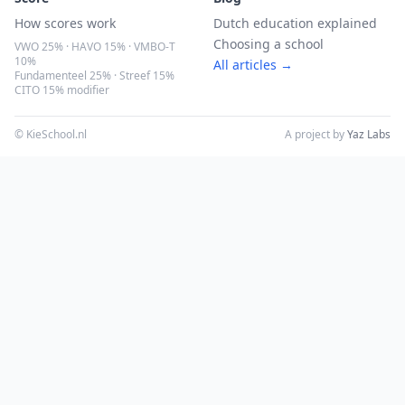
How scores work
Dutch education explained
Choosing a school
VWO 25% · HAVO 15% · VMBO-T
10%
All articles →
Fundamenteel 25% · Streef 15%
CITO 15% modifier
© KieSchool.nl
A project by
Yaz Labs