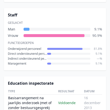
Staff
GESLACHT
Man
9.1%
Vrouw
90.9%
FUNCTIEGROEPEN
Onderwijzend personeel
81.8%
Direct ondersteunend personeel
9.1%
Indirect ondersteunend personeel
—%
Management
9.1%
Education inspectorate
TYPE
RESULTAAT
DATUM
Basisarrangement na
16
jaarlijks onderzoek (met of
Voldoende
december
zonder bestuursgesprek)
2013