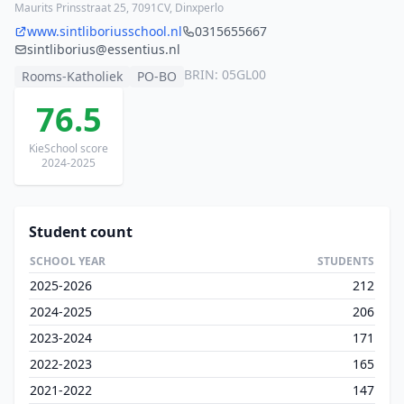
Maurits Prinsstraat 25, 7091CV, Dinxperlo
www.sintliboriusschool.nl
0315655667
sintliborius@essentius.nl
BRIN: 05GL00
Rooms-Katholiek
PO-BO
76.5
KieSchool score
2024-2025
Student count
SCHOOL YEAR
STUDENTS
2025-2026
212
2024-2025
206
2023-2024
171
2022-2023
165
2021-2022
147