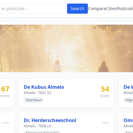
Search
Compare
Cities
Postcod
67
De Kubus Almelo
54
De 
Almelo · 7601 SZ
Almel
score
score
Openbaar
Alge
—
Dr. Herderscheeschool
—
Omn
Almelo · 7608 LV
Almel