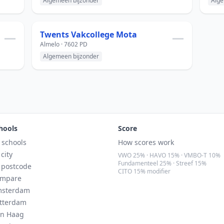
Algemeen bijzonder
Alge
—
Twents Vakcollege Mota
—
Almelo · 7602 PD
Algemeen bijzonder
hools
Score
l schools
How scores work
 city
VWO 25% · HAVO 15% · VMBO-T 10%
Fundamenteel 25% · Streef 15%
 postcode
CITO 15% modifier
mpare
sterdam
tterdam
n Haag