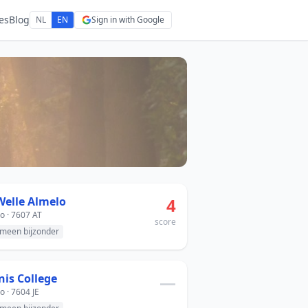
es
Blog
NL
EN
Sign in with Google
Welle Almelo
4
o · 7607 AT
score
meen bijzonder
is College
—
o · 7604 JE