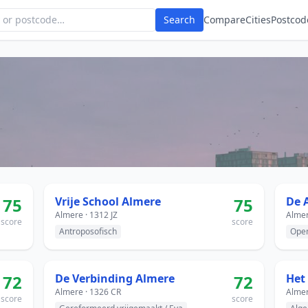
Search
Compare
Cities
Postcod
75
Vrije School Almere
75
De 
Almere · 1312 JZ
Almer
score
score
Antroposofisch
Ope
72
De Verbinding Almere
72
Het
Almere · 1326 CR
Almer
score
score