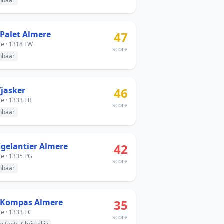
nbaar
 Palet Almere
47
e · 1318 LW
score
nbaar
Tjasker
46
e · 1333 EB
score
nbaar
Egelantier Almere
42
e · 1335 PG
score
nbaar
 Kompas Almere
35
e · 1333 EC
score