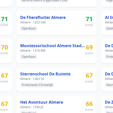
Gereformeerd vrijgemaakt / Eva
Alge
71
De Flierefluiter Almere
71
Al 
Almere · 1352 GW
Almer
score
score
Openbaar
Isla
70
Montessorischool Almere Stad - Randstad 22
69
De 
Almere · 1316 BW
Almer
score
score
Openbaar
Prot
67
Sterrenschool De Ruimte
67
De 
Almere · 1363 SV
Almer
score
score
Protestants-Christelijk
Room
67
Het Avontuur Almere
66
De 
Almere · 1336 JG
Almer
score
score