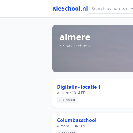
KieSchool.nl
almere
67 basisschools
Digitalis - locatie 1
Almere · 1314 PE
Openbaar
Columbusschool
Almere · 1363 LA