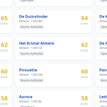
Openbaar
Ope
65
De Duinvlinder
64
De 
Almere · 1363 BD
Almer
score
score
Rooms-Katholiek
Ope
62
Het Kristal Almere
62
De 
Almere · 1335 HZ
Almer
score
score
Rooms-Katholiek
Ope
60
Pirouette
60
Pan
Almere · 1326 DB
Almer
score
score
Rooms-Katholiek
Room
58
Aurora
58
Let
Almere · 1335 BL
Almer
score
score