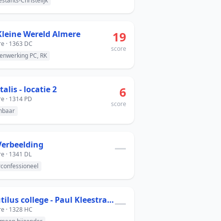
estants-Christelijk
Kleine Wereld Almere
19
e · 1363 DC
score
nwerking PC, RK
talis - locatie 2
6
e · 1314 PD
score
nbaar
Verbeelding
—
e · 1341 DL
rconfessioneel
Nautilus college - Paul Kleestraat
—
e · 1328 HC