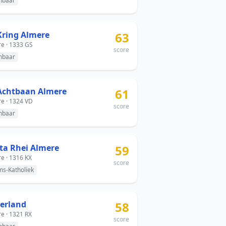
nbaar
Kring Almere
63
e · 1333 GS
score
nbaar
Achtbaan Almere
61
e · 1324 VD
score
nbaar
ta Rhei Almere
59
e · 1316 KX
score
s-Katholiek
terland
58
e · 1321 RX
score