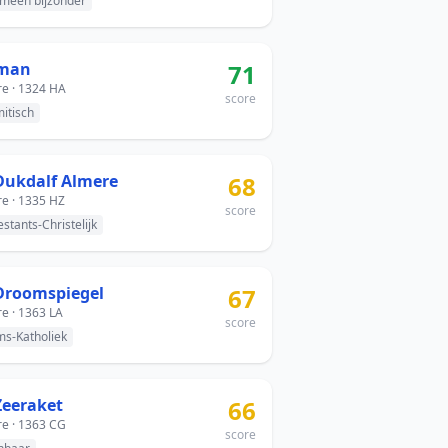
meen bijzonder
Iman
71
e · 1324 HA
score
mitisch
Dukdalf Almere
68
e · 1335 HZ
score
estants-Christelijk
Droomspiegel
67
e · 1363 LA
score
s-Katholiek
Zeeraket
66
e · 1363 CG
score