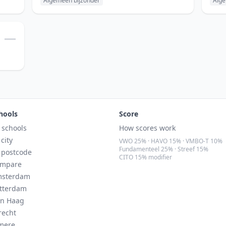
Algemeen bijzonder
Alge
—
hools
Score
l schools
How scores work
 city
VWO 25% · HAVO 15% · VMBO-T 10%
Fundamenteel 25% · Streef 15%
 postcode
CITO 15% modifier
mpare
sterdam
tterdam
n Haag
recht
mere