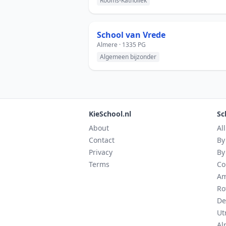
Rooms-Katholiek
School van Vrede
Almere · 1335 PG
Algemeen bijzonder
KieSchool.nl
Sc
About
Al
Contact
By
Privacy
By
Terms
Co
Am
Ro
De
Ut
Al