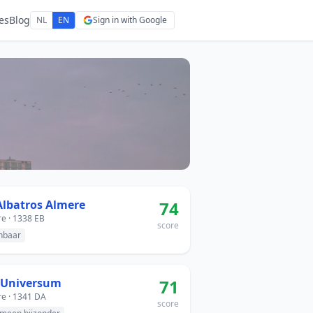
es
Blog
NL
EN
Sign in with Google
Albatros Almere
74
e · 1338 EB
score
nbaar
 Universum
71
e · 1341 DA
score