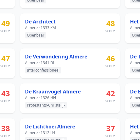
Openbaar
Ope
49
De Architect
48
Het
Almere · 1333 KM
Almer
score
score
Openbaar
Ope
47
De Verwondering Almere
46
De 
Almere · 1341 DL
Almer
score
score
Interconfessioneel
Ope
43
De Kraanvogel Almere
42
De 
Almere · 1326 HN
Almer
score
score
Protestants-Christelijk
Ope
38
De Lichtboei Almere
37
Het
Almere · 1312 LH
Almer
score
score