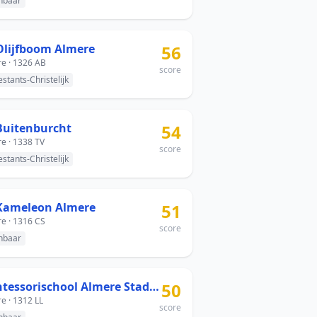
nbaar
Olijfboom Almere
56
e · 1326 AB
score
estants-Christelijk
Buitenburcht
54
e · 1338 TV
score
estants-Christelijk
Kameleon Almere
51
e · 1316 CS
score
nbaar
Montessorischool Almere Stad - Contrabasweg
50
e · 1312 LL
score