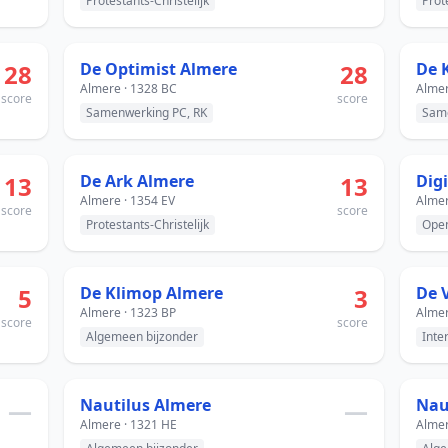
Protestants-Christelijk
Prot
28
De Optimist Almere
28
De 
Almere · 1328 BC
Almer
score
score
Samenwerking PC, RK
Same
13
De Ark Almere
13
Digi
Almere · 1354 EV
Almer
score
score
Protestants-Christelijk
Ope
5
De Klimop Almere
3
De 
Almere · 1323 BP
Almer
score
score
Algemeen bijzonder
Inte
—
Nautilus Almere
—
Almere · 1321 HE
Almer