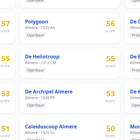
Openbaar
Ope
57
Polygoon
56
De 
Almere · 1325 KA
Almer
score
score
Openbaar
Prot
55
De Heliotroop
55
De 
Almere · 1313 CM
Almer
score
score
Openbaar
Prot
53
De Archipel Almere
53
De 
Almere · 1339 PP
Almer
score
score
Openbaar
Ope
51
Caleidoscoop Almere
50
Almere · 1325 SX
Almer
score
score