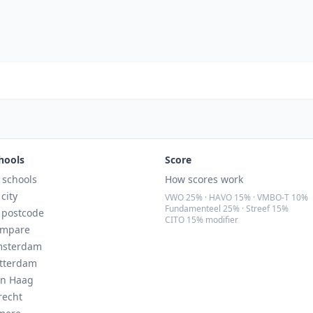
hools
Score
l schools
How scores work
 city
VWO 25% · HAVO 15% · VMBO-T 10%
Fundamenteel 25% · Streef 15%
 postcode
CITO 15% modifier
mpare
sterdam
tterdam
n Haag
recht