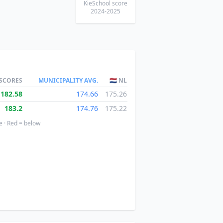
KieSchool score
2024-2025
 SCORES
MUNICIPALITY AVG.
🇳🇱 NL
182.58
174.66
175.26
183.2
174.76
175.22
e · Red = below