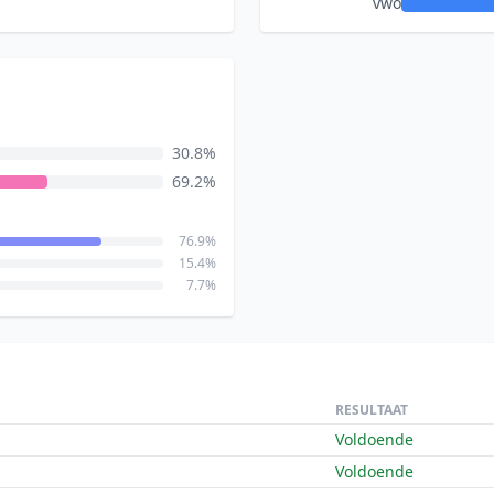
vwo
30.8%
69.2%
76.9%
15.4%
7.7%
RESULTAAT
Voldoende
Voldoende