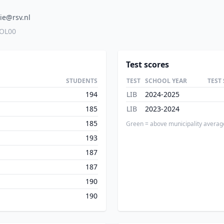
ie@rsv.nl
7OL00
Test scores
STUDENTS
TEST
SCHOOL YEAR
TEST
194
LIB
2024-2025
185
LIB
2023-2024
185
Green = above municipality averag
193
187
187
190
190