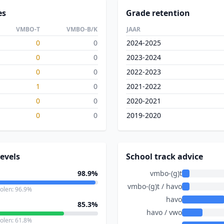
es
Grade retention
VMBO-T
VMBO-B/K
JAAR
0
0
2024-2025
0
0
2023-2024
0
0
2022-2023
1
0
2021-2022
0
0
2020-2021
0
0
2019-2020
evels
School track advice
98.9%
vmbo-(g)t
vmbo-(g)t / havo
holen: 96.9%
havo
85.3%
havo / vwo
holen: 61.8%