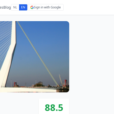
es
Blog
NL
EN
Sign in with Google
88.5