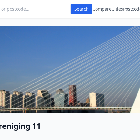
Search
Compare
Cities
Postcod
reniging 11