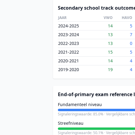
Secondary school track outcom
JAAR
VWO
HAVO
2024-2025
14
5
2023-2024
13
7
2022-2023
13
0
2021-2022
15
5
2020-2021
14
4
2019-2020
19
4
End-of-primary exam reference l
Fundamenteel niveau
Signaleringswaarde: 85.0% · Vergelijkbare sc
Streefniveau
Signaleringswaarde: 50.1% · Vergelijkbare sc