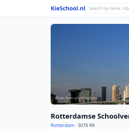
KieSchool.nl
Photo from school website
Rotterdamse Schoolve
Rotterdam
· 3076 RK