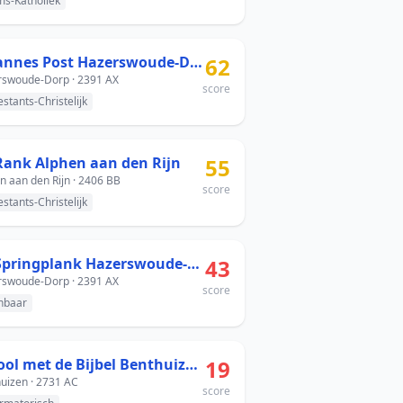
s-Katholiek
Johannes Post Hazerswoude-Dorp
62
swoude-Dorp · 2391 AX
score
estants-Christelijk
Rank Alphen aan den Rijn
55
n aan den Rijn · 2406 BB
score
estants-Christelijk
De Springplank Hazerswoude-Dorp
43
swoude-Dorp · 2391 AX
score
nbaar
School met de Bijbel Benthuizen
19
uizen · 2731 AC
score