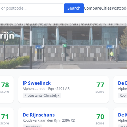
Search
Compare
Cities
Postcod
rijn
78
JP Sweelinck
77
De 
Alphen aan den Rijn · 2401 AR
Alphe
score
score
Protestants-Christelijk
Room
71
De Rijnschans
70
Koudekerk aan den Rijn · 2396 XD
Alphe
score
score