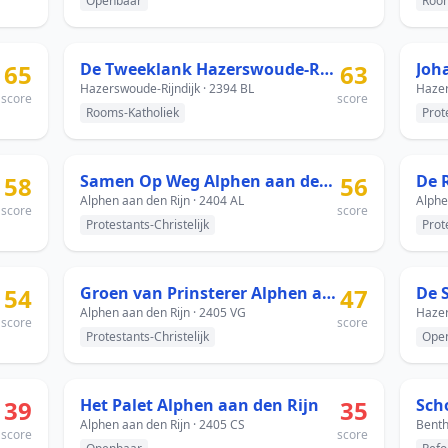
Openbaar
Room
65
De Tweeklank Hazerswoude-Rijndijk
63
Hazerswoude-Rijndijk · 2394 BL
Hazer
score
score
Rooms-Katholiek
Prot
58
Samen Op Weg Alphen aan den Rijn
56
De 
Alphen aan den Rijn · 2404 AL
Alphe
score
score
Protestants-Christelijk
Prot
ijn
54
Groen van Prinsterer Alphen aan den Rijn
47
Alphen aan den Rijn · 2405 VG
Hazer
score
score
Protestants-Christelijk
Ope
39
Het Palet Alphen aan den Rijn
35
Alphen aan den Rijn · 2405 CS
Benth
score
score