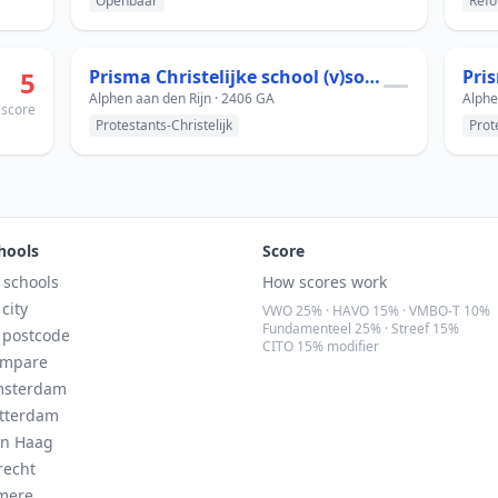
Openbaar
Refo
5
Prisma Christelijke school (v)so-zmlk
—
Pri
Alphen aan den Rijn · 2406 GA
Alphe
score
Protestants-Christelijk
Prot
hools
Score
l schools
How scores work
 city
VWO 25% · HAVO 15% · VMBO-T 10%
Fundamenteel 25% · Streef 15%
 postcode
CITO 15% modifier
mpare
sterdam
tterdam
n Haag
recht
mere