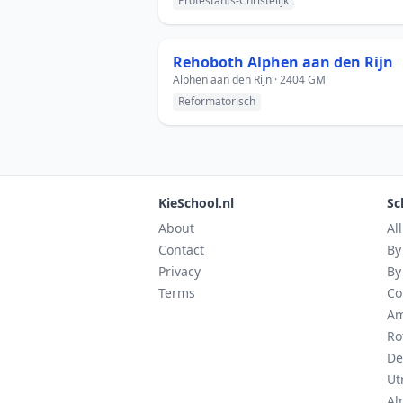
Protestants-Christelijk
Rehoboth Alphen aan den Rijn
Alphen aan den Rijn · 2404 GM
Reformatorisch
KieSchool.nl
Sc
About
Al
Contact
By
Privacy
By
Terms
Co
Am
Ro
De
Ut
Al