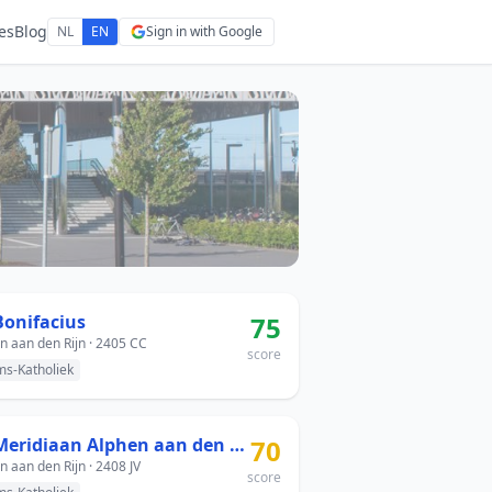
es
Blog
NL
EN
Sign in with Google
Bonifacius
75
n aan den Rijn · 2405 CC
score
s-Katholiek
De Meridiaan Alphen aan den Rijn
70
n aan den Rijn · 2408 JV
score