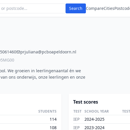
Search
Compare
Cities
Postcod
5061460
prjuliana@pcboapeldoorn.nl
 05MG00
hool. We groeien in leerlingenaantal én we
 van ons onderwijs, onze leerlingen en onze
Test scores
STUDENTS
TEST
SCHOOL YEAR
TES
114
IEP
2024-2025
108
IEP
2023-2024