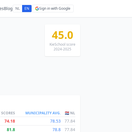
es
Blog
NL
EN
Sign in with Google
45.0
KieSchool score
2024-2025
T SCORES
MUNICIPALITY AVG.
🇳🇱 NL
74.18
78.53
77.84
81.8
78.8
77.84