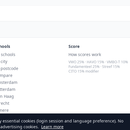
hools
Score
l schools
How scores work
 city
VWO 25% · HAVO 15% · VMBO-T 10%
Fundamenteel 25% · Streef 15%
 postcode
CITO 15% modifier
mpare
sterdam
tterdam
n Haag
recht
mere
ndhoven
 essential cookies (login session and language preference). No
 advertising cookies.
Learn more