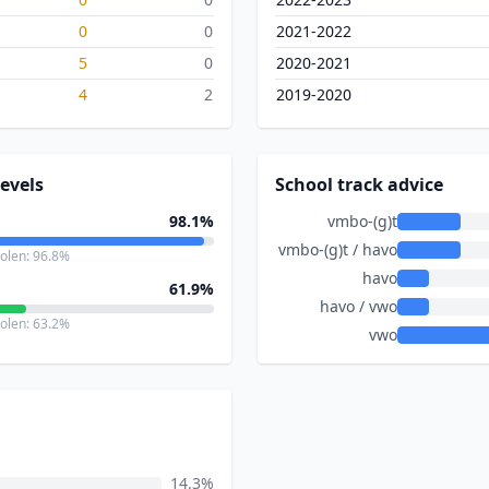
0
0
2021-2022
5
0
2020-2021
4
2
2019-2020
evels
School track advice
98.1%
vmbo-(g)t
vmbo-(g)t / havo
holen: 96.8%
havo
61.9%
havo / vwo
holen: 63.2%
vwo
14.3%