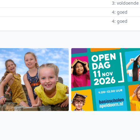
3: voldoende
4: goed
4: goed