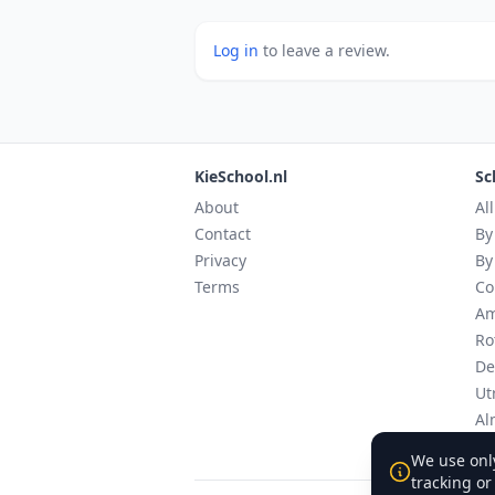
Log in
to leave a review.
KieSchool.nl
Sc
About
Al
Contact
By
Privacy
By
Terms
Co
Am
Ro
De
Ut
Al
Ei
We use only
tracking or