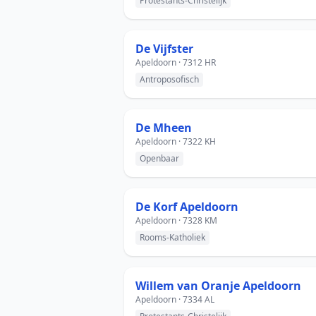
Protestants-Christelijk
De Vijfster
Apeldoorn · 7312 HR
Antroposofisch
De Mheen
Apeldoorn · 7322 KH
Openbaar
De Korf Apeldoorn
Apeldoorn · 7328 KM
Rooms-Katholiek
Willem van Oranje Apeldoorn
Apeldoorn · 7334 AL