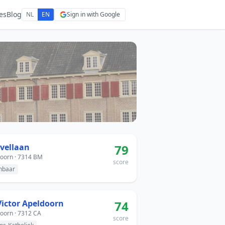
es
Blog
NL
EN
Sign in with Google
vellaan
79
oorn · 7314 BM
score
nbaar
Victor Apeldoorn
74
oorn · 7312 CA
score