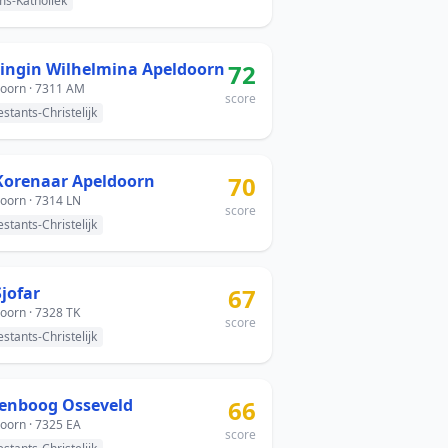
s-Katholiek
ingin Wilhelmina Apeldoorn
72
oorn · 7311 AM
score
estants-Christelijk
Korenaar Apeldoorn
70
oorn · 7314 LN
score
estants-Christelijk
jofar
67
oorn · 7328 TK
score
estants-Christelijk
enboog Osseveld
66
oorn · 7325 EA
score