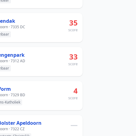
nbaar
tendak
35
oorn · 7335 DC
score
nbaar
engenpark
33
oorn · 7312 AD
score
nbaar
Vorm
4
oorn · 7329 BD
score
s-Katholiek
Bolster Apeldoorn
—
oorn · 7322 CZ