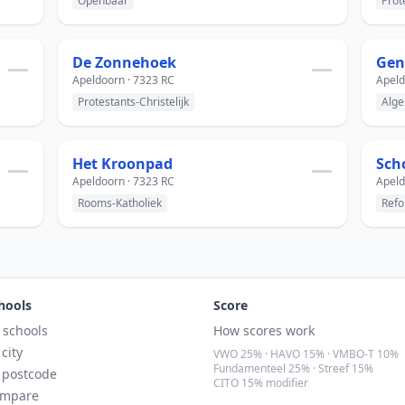
Openbaar
Prot
—
De Zonnehoek
—
Gen
Apeldoorn · 7323 RC
Apeld
Protestants-Christelijk
Alge
—
Het Kroonpad
—
Apeldoorn · 7323 RC
Apeld
Rooms-Katholiek
Refo
hools
Score
l schools
How scores work
 city
VWO 25% · HAVO 15% · VMBO-T 10%
Fundamenteel 25% · Streef 15%
 postcode
CITO 15% modifier
mpare