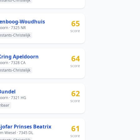
estants-Christelijk
enboog-Woudhuis
65
oorn · 7325 NR
score
estants-Christelijk
Kring Apeldoorn
64
oorn · 7328 CA
score
estants-Christelijk
Bundel
62
oorn · 7321 HG
score
nbaar
jofar Prinses Beatrix
61
 Wiesel · 7345 DL
score