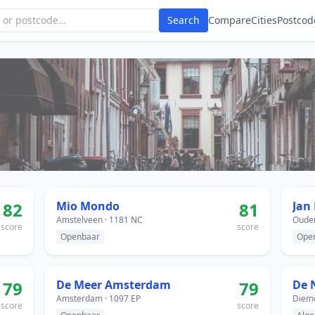
Search
Compare
Cities
Postcod
82
Mio Mondo
81
Jan
Amstelveen · 1181 NC
Ouder
score
score
Openbaar
Ope
79
De Meer Amsterdam
79
De 
Amsterdam · 1097 EP
Dieme
score
score