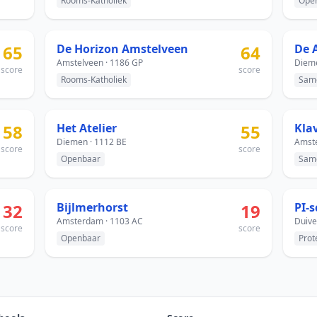
Rooms-Katholiek
Ope
65
De Horizon Amstelveen
64
De 
Amstelveen · 1186 GP
Diem
score
score
Rooms-Katholiek
Same
58
Het Atelier
55
Kla
Diemen · 1112 BE
Amst
score
score
Openbaar
Same
32
Bijlmerhorst
19
PI-s
Amsterdam · 1103 AC
Duive
score
score
Openbaar
Prot