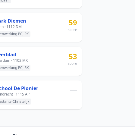
nbaar
Ark Diemen
59
en · 1112 DM
score
nwerking PC, RK
verblad
53
erdam · 1102 MX
score
nwerking PC, RK
chool De Pionier
—
ndrecht · 1115 AP
estants-Christelijk