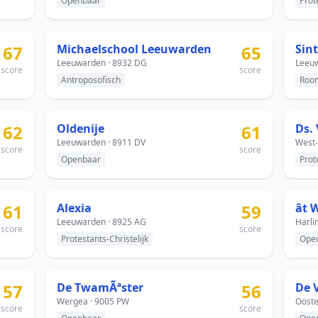
Openbaar
Prot
67
Michaelschool Leeuwarden
65
Sin
Leeuwarden · 8932 DG
Leeuw
score
score
Antroposofisch
Room
62
Oldenije
61
Leeuwarden · 8911 DV
West-
score
score
Openbaar
Prot
61
Alexia
59
ât
Leeuwarden · 8925 AG
Harli
score
score
Protestants-Christelijk
Ope
57
De TwamÃªster
56
De V
Wergea · 9005 PW
Ooste
score
score