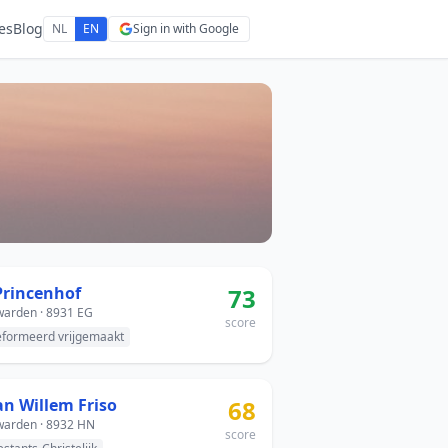
es
Blog
NL
EN
Sign in with Google
Princenhof
73
arden · 8931 EG
score
formeerd vrijgemaakt
an Willem Friso
68
arden · 8932 HN
score