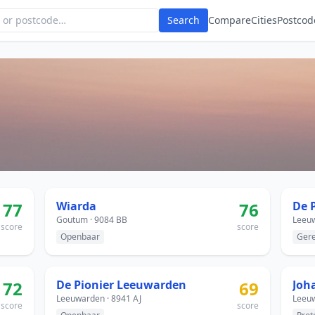
Search
Compare
Cities
Postcod
77
Wiarda
76
De 
Goutum · 9084 BB
Leeuw
score
score
Openbaar
Gere
72
De Pionier Leeuwarden
69
Joh
Leeuwarden · 8941 AJ
Leeuw
score
score