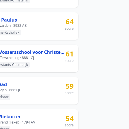
estants-Christelijk
t Paulus
64
arden · 8932 AB
score
s-Katholiek
Ds. Vossersschool voor Christelijk Basisonderwijs
61
Terschelling · 8881 CJ
score
estants-Christelijk
 Wad
59
ngen · 8861 JE
score
nbaar
liekotter
54
rend (Texel) · 1794 AV
score