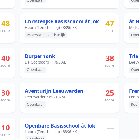
Openbaar
Ope
48
Christelijke Basisschool ât Jok
47
â
Hoorn (Terschelling) · 8896 KK
Midsl
score
score
Protestants-Christelijk
Ope
40
Durperhonk
38
Tri
De Cocksdorp · 1795 AL
Leeuw
score
score
Openbaar
Ope
30
Aventurijn Leeuwarden
25
Fra
Leeuwarden · 8921 NM
Leeuw
score
score
Openbaar
Room
10
Openbare Basisschool ât Jok
—
Hoorn (Terschelling) · 8896 KK
score