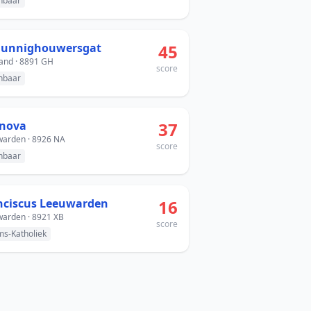
nbaar
t Hunnighouwersgat
45
and · 8891 GH
score
nbaar
anova
37
arden · 8926 NA
score
nbaar
nciscus Leeuwarden
16
arden · 8921 XB
score
s-Katholiek