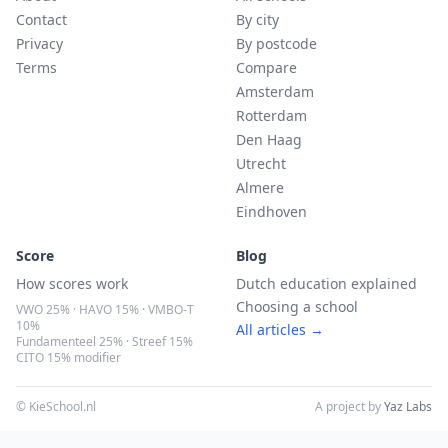
Contact
By city
Privacy
By postcode
Terms
Compare
Amsterdam
Rotterdam
Den Haag
Utrecht
Almere
Eindhoven
Score
Blog
How scores work
Dutch education explained
Choosing a school
VWO 25% · HAVO 15% · VMBO-T
10%
All articles →
Fundamenteel 25% · Streef 15%
CITO 15% modifier
© KieSchool.nl
A project by
Yaz Labs