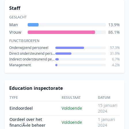
Staff
GESLACHT
Man
13.9%
Vrouw
86.1%
FUNCTIEGROEPEN
Onderwijzend personeel
57.3%
Direct ondersteunend personeel
31.9%
Indirect ondersteunend personeel
6.7%
Management
4.2%
Education inspectorate
TYPE
RESULTAAT
DATUM
15 januari
Eindoordeel
Voldoende
2024
Oordeel over het
1 januari
Voldoende
financiÃ«le beheer
2024