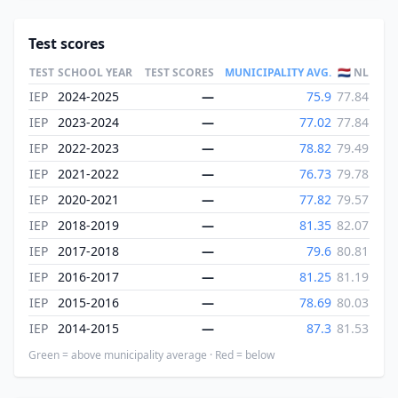
Test scores
TEST
SCHOOL YEAR
TEST SCORES
MUNICIPALITY AVG.
🇳🇱 NL
IEP
2024-2025
—
75.9
77.84
IEP
2023-2024
—
77.02
77.84
IEP
2022-2023
—
78.82
79.49
IEP
2021-2022
—
76.73
79.78
IEP
2020-2021
—
77.82
79.57
IEP
2018-2019
—
81.35
82.07
IEP
2017-2018
—
79.6
80.81
IEP
2016-2017
—
81.25
81.19
IEP
2015-2016
—
78.69
80.03
IEP
2014-2015
—
87.3
81.53
Green = above municipality average · Red = below