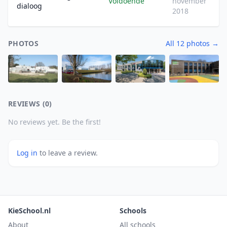
Voldoende
november
dialoog
2018
PHOTOS
All 12 photos →
REVIEWS (0)
No reviews yet. Be the first!
Log in
to leave a review.
KieSchool.nl
Schools
About
All schools