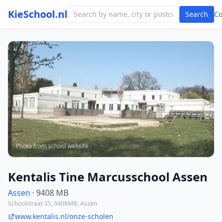
KieSchool.nl
Search
C
Photo from school website
Kentalis Tine Marcusschool Assen
Assen
· 9408 MB
Schoolstraat 35, 9408MB, Assen
www.kentalis.nl/onze-scholen