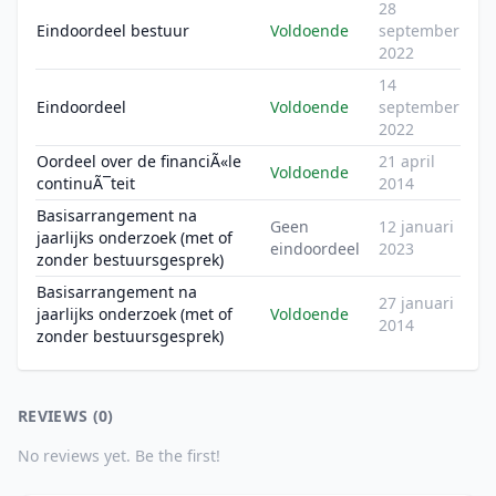
28
Eindoordeel bestuur
Voldoende
september
2022
14
Eindoordeel
Voldoende
september
2022
Oordeel over de financiÃ«le
21 april
Voldoende
continuÃ¯teit
2014
Basisarrangement na
Geen
12 januari
jaarlijks onderzoek (met of
eindoordeel
2023
zonder bestuursgesprek)
Basisarrangement na
27 januari
jaarlijks onderzoek (met of
Voldoende
2014
zonder bestuursgesprek)
REVIEWS (0)
No reviews yet. Be the first!