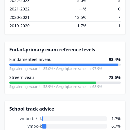
2022-2023
5.0%
5
2021-2022
—%
0
2020-2021
12.5%
7
2019-2020
1.7%
1
End-of-primary exam reference levels
Fundamenteel niveau
98.4%
Signaleringswaarde: 85.0% · Vergelijkbare scholen: 97.9%
Streefniveau
78.5%
Signaleringswaarde: 58.9% · Vergelijkbare scholen: 68.9%
School track advice
vmbo-b / -k
1.7%
vmbo-k
6.7%