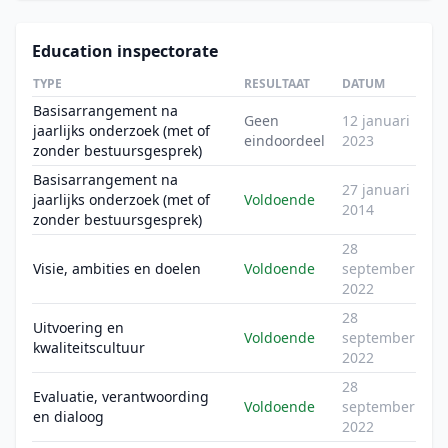
Education inspectorate
TYPE
RESULTAAT
DATUM
Basisarrangement na
Geen
12 januari
jaarlijks onderzoek (met of
eindoordeel
2023
zonder bestuursgesprek)
Basisarrangement na
27 januari
jaarlijks onderzoek (met of
Voldoende
2014
zonder bestuursgesprek)
28
Visie, ambities en doelen
Voldoende
september
2022
28
Uitvoering en
Voldoende
september
kwaliteitscultuur
2022
28
Evaluatie, verantwoording
Voldoende
september
en dialoog
2022