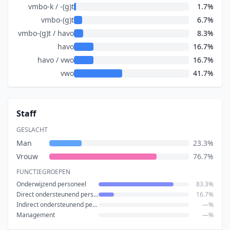
vmbo-k / -(g)t
1.7%
vmbo-(g)t
6.7%
vmbo-(g)t / havo
8.3%
havo
16.7%
havo / vwo
16.7%
vwo
41.7%
Staff
GESLACHT
Man
23.3%
Vrouw
76.7%
FUNCTIEGROEPEN
Onderwijzend personeel
83.3%
Direct ondersteunend personeel
16.7%
Indirect ondersteunend personeel
—%
Management
—%