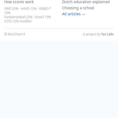
How scores work
Dutch education explained
Choosing a school
VWO 25% · HAVO 15% · VMBO-T
10%
All articles →
Fundamenteel 25% · Streef 15%
CITO 15% modifier
© KieSchool.nl
A project by
Yaz Labs