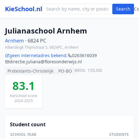
KieSchool.nl
Search
C
Julianaschool Arnhem
Arnhem
· 6824 PC
Alberdingk Thijmstraat 5, 6824PC, Arnhem
geen internetadres bekend.
0263616039
directie.juliana@floresonderwijs.nl
BRIN: 15IU00
Protestants-Christelijk
PO-BO
83.1
KieSchool score
2024-2025
Student count
SCHOOL YEAR
STUDENTS