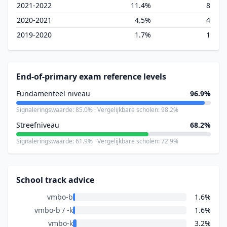
2021-2022
11.4%
8
2020-2021
4.5%
4
2019-2020
1.7%
1
End-of-primary exam reference levels
Fundamenteel niveau
96.9%
Signaleringswaarde: 85.0% · Vergelijkbare scholen: 98.2%
Streefniveau
68.2%
Signaleringswaarde: 61.9% · Vergelijkbare scholen: 72.9%
School track advice
vmbo-b
1.6%
vmbo-b / -k
1.6%
vmbo-k
3.2%