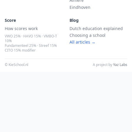
Almere
Eindhoven
Score
Blog
How scores work
Dutch education explained
Choosing a school
VWO 25% · HAVO 15% · VMBO-T
10%
All articles →
Fundamenteel 25% · Streef 15%
CITO 15% modifier
© KieSchool.nl
A project by
Yaz Labs