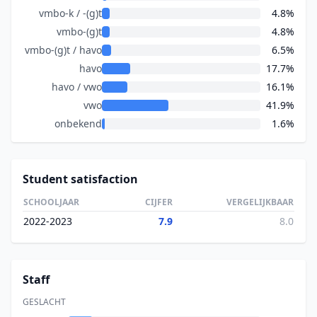
vmbo-k / -(g)t
4.8%
vmbo-(g)t
4.8%
vmbo-(g)t / havo
6.5%
havo
17.7%
havo / vwo
16.1%
vwo
41.9%
onbekend
1.6%
Student satisfaction
SCHOOLJAAR
CIJFER
VERGELIJKBAAR
2022-2023
7.9
8.0
Staff
GESLACHT