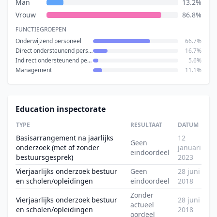
Man
13.2%
Vrouw
86.8%
FUNCTIEGROEPEN
Onderwijzend personeel
66.7%
Direct ondersteunend personeel
16.7%
Indirect ondersteunend personeel
5.6%
Management
11.1%
Education inspectorate
TYPE
RESULTAAT
DATUM
Basisarrangement na jaarlijks
12
Geen
onderzoek (met of zonder
januari
eindoordeel
bestuursgesprek)
2023
Vierjaarlijks onderzoek bestuur
Geen
28 juni
en scholen/opleidingen
eindoordeel
2018
Zonder
Vierjaarlijks onderzoek bestuur
28 juni
actueel
en scholen/opleidingen
2018
oordeel