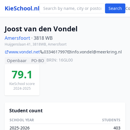
KieSchool.nl
Search
C
Joost van den Vondel
Amersfoort
· 3818 WB
Huijgenslaan 41, 3818WB, Amersfoort
www.vondel.net
0334617997
info.vondel@meerkring.nl
BRIN: 16GL00
Openbaar
PO-BO
79.1
KieSchool score
2024-2025
Student count
SCHOOL YEAR
STUDENTS
2025-2026
403