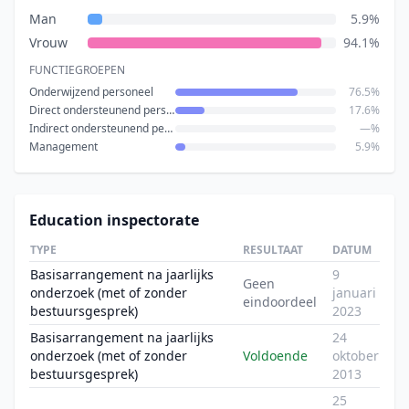
Man
5.9%
Vrouw
94.1%
FUNCTIEGROEPEN
Onderwijzend personeel
76.5%
Direct ondersteunend personeel
17.6%
Indirect ondersteunend personeel
—%
Management
5.9%
Education inspectorate
TYPE
RESULTAAT
DATUM
Basisarrangement na jaarlijks
9
Geen
onderzoek (met of zonder
januari
eindoordeel
bestuursgesprek)
2023
Basisarrangement na jaarlijks
24
onderzoek (met of zonder
Voldoende
oktober
bestuursgesprek)
2013
25