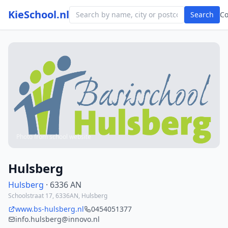
KieSchool.nl
Search
C
Photo from school website
Hulsberg
Hulsberg
· 6336 AN
Schoolstraat 17, 6336AN, Hulsberg
www.bs-hulsberg.nl
0454051377
info.hulsberg@innovo.nl