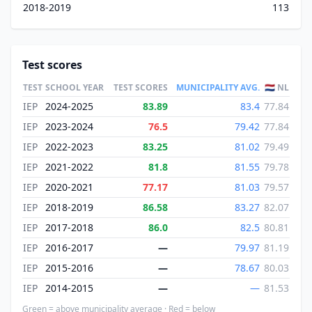
2018-2019
113
Test scores
TEST
SCHOOL YEAR
TEST SCORES
MUNICIPALITY AVG.
🇳🇱 NL
IEP
2024-2025
83.89
83.4
77.84
IEP
2023-2024
76.5
79.42
77.84
IEP
2022-2023
83.25
81.02
79.49
IEP
2021-2022
81.8
81.55
79.78
IEP
2020-2021
77.17
81.03
79.57
IEP
2018-2019
86.58
83.27
82.07
IEP
2017-2018
86.0
82.5
80.81
IEP
2016-2017
—
79.97
81.19
IEP
2015-2016
—
78.67
80.03
IEP
2014-2015
—
—
81.53
Green = above municipality average · Red = below