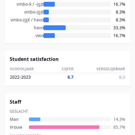
vmbo-k / -(g)t
16.7%
vmbo-(g)t
8.3%
vmbo-(g)t / havo
8.3%
havo
33.3%
vwo
16.7%
Student satisfaction
SCHOOLJAAR
CIJFER
VERGELIJKBAAR
2022-2023
8.7
8.0
Staff
GESLACHT
Man
14.3%
Vrouw
85.7%