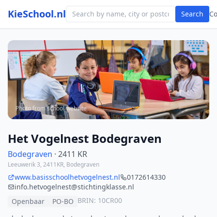
KieSchool.nl
Search
C
Photo from school website
Het Vogelnest Bodegraven
Bodegraven
· 2411 KR
Leeuwerik 3, 2411KR, Bodegraven
www.basisschoolhetvogelnest.nl
0172614330
info.hetvogelnest@stichtingklasse.nl
BRIN: 10CR00
Openbaar
PO-BO