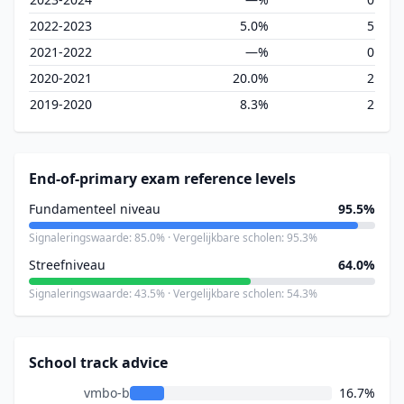
2022-2023
5.0%
5
2021-2022
—%
0
2020-2021
20.0%
2
2019-2020
8.3%
2
End-of-primary exam reference levels
Fundamenteel niveau
95.5%
Signaleringswaarde: 85.0% · Vergelijkbare scholen: 95.3%
Streefniveau
64.0%
Signaleringswaarde: 43.5% · Vergelijkbare scholen: 54.3%
School track advice
vmbo-b
16.7%