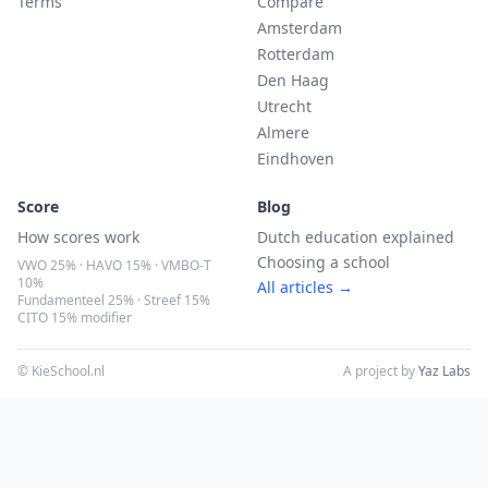
Terms
Compare
Amsterdam
Rotterdam
Den Haag
Utrecht
Almere
Eindhoven
Score
Blog
How scores work
Dutch education explained
Choosing a school
VWO 25% · HAVO 15% · VMBO-T
10%
All articles →
Fundamenteel 25% · Streef 15%
CITO 15% modifier
© KieSchool.nl
A project by
Yaz Labs