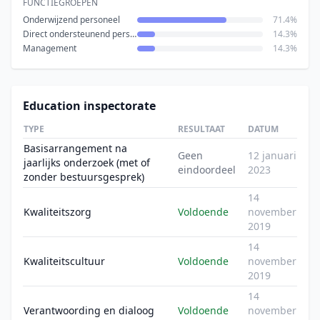
FUNCTIEGROEPEN
Onderwijzend personeel
71.4%
Direct ondersteunend personeel
14.3%
Management
14.3%
Education inspectorate
TYPE
RESULTAAT
DATUM
Basisarrangement na
Geen
12 januari
jaarlijks onderzoek (met of
eindoordeel
2023
zonder bestuursgesprek)
14
Kwaliteitszorg
Voldoende
november
2019
14
Kwaliteitscultuur
Voldoende
november
2019
14
Verantwoording en dialoog
Voldoende
november