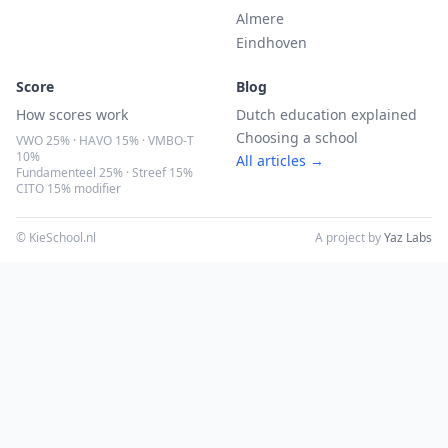
Almere
Eindhoven
Score
Blog
How scores work
Dutch education explained
Choosing a school
VWO 25% · HAVO 15% · VMBO-T
10%
All articles →
Fundamenteel 25% · Streef 15%
CITO 15% modifier
© KieSchool.nl
A project by
Yaz Labs