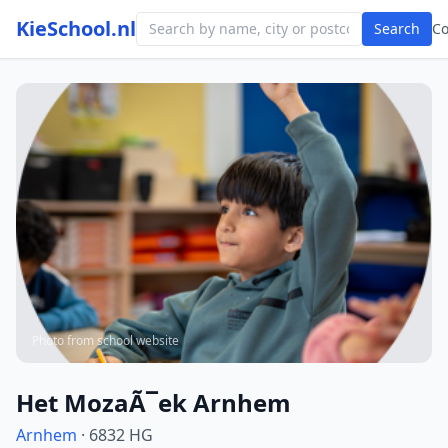
KieSchool.nl
Search
C
Photo from school website
Het MozaÃ¯ek Arnhem
Arnhem
· 6832 HG