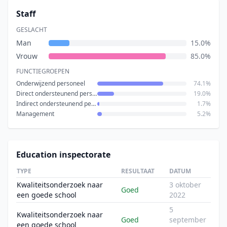
Staff
GESLACHT
Man
15.0%
Vrouw
85.0%
FUNCTIEGROEPEN
Onderwijzend personeel
74.1%
Direct ondersteunend personeel
19.0%
Indirect ondersteunend personeel
1.7%
Management
5.2%
Education inspectorate
TYPE
RESULTAAT
DATUM
Kwaliteitsonderzoek naar
3 oktober
Goed
een goede school
2022
5
Kwaliteitsonderzoek naar
Goed
september
een goede school