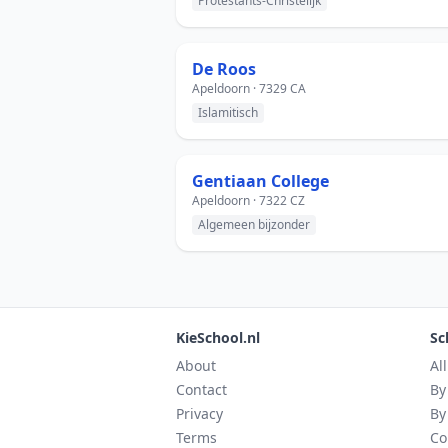
Protestants-Christelijk
De Roos
Apeldoorn · 7329 CA
Islamitisch
Gentiaan College
Apeldoorn · 7322 CZ
Algemeen bijzonder
KieSchool.nl
Sc
About
Al
Contact
By
Privacy
By
Terms
Co