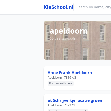
KieSchool.nl
apeldoorn
60 basisschools
Anne Frank Apeldoorn
Apeldoorn · 7316 AG
Rooms-Katholiek
ât Schrijvertje locatie groen
Apeldoorn · 7322 CL