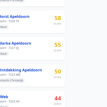
estants-Christelijk
Horst Apeldoorn
58
oorn · 7328 TK
score
nbaar
Marke Apeldoorn
55
oorn · 7327 DJ
score
nbaar
Ontdekking Apeldoorn
50
oorn · 7323 MB
score
estants-Christelijk
 Web
44
oorn · 7323 HX
score