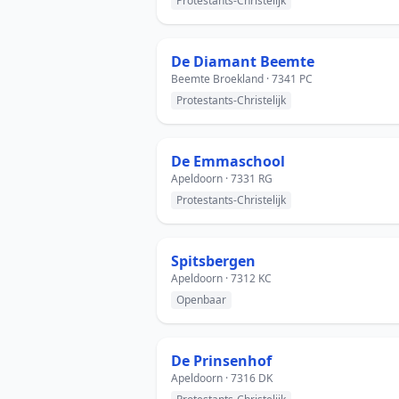
Protestants-Christelijk
De Diamant Beemte
Beemte Broekland · 7341 PC
Protestants-Christelijk
De Emmaschool
Apeldoorn · 7331 RG
Protestants-Christelijk
Spitsbergen
Apeldoorn · 7312 KC
Openbaar
De Prinsenhof
Apeldoorn · 7316 DK